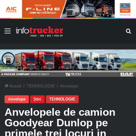
Meniu
C
Acasă
/
TEHNOLOGIE
/
Anvelope
Anvelope
Știri
TEHNOLOGIE
Anvelopele de camion
Goodyear Dunlop pe
primele trei locuri in