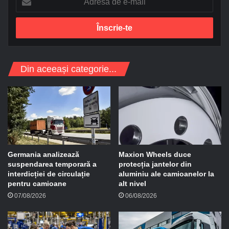
d
r
e
s
a
d
Din aceeași categorie...
e
e
-
m
a
i
l
Germania analizează
Maxion Wheels duce
suspendarea temporară a
protecția jantelor din
interdicției de circulație
aluminiu ale camioanelor la
pentru camioane
alt nivel
07/08/2026
06/08/2026