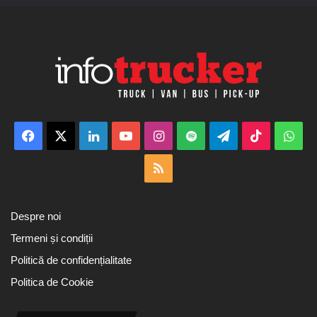
Facebook
X
LinkedIn
YouTube
Instagram
Spotify
Telegram
TikTok
Wha
RSS
Despre noi
Termeni și condiții
Politică de confidențialitate
Politica de Cookie