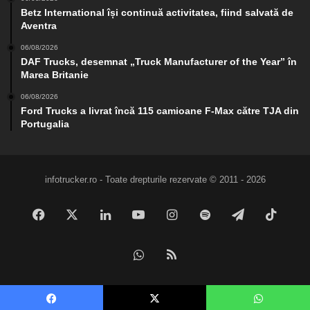
Betz International își continuă activitatea, fiind salvată de
Aventra
06/08/2026
DAF Trucks, desemnat „Truck Manufacturer of the Year” în
Marea Britanie
06/08/2026
Ford Trucks a livrat încă 115 camioane F-Max către TJA din
Portugalia
infotrucker.ro - Toate drepturile rezervate © 2011 - 2026
Facebook
X
LinkedIn
YouTube
Instagram
Spotify
Telegram
TikTo
WhatsApp
RSS