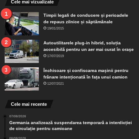
Cele mai vizualizate
Timpii legali de conducere și perioadele
de repaus zilnice și săptămânale
19/01/2015
Autoutilitarele plug-in hibrid, soluția
accesibilă pentru un aer mai curat în orașe
17/07/2019
Închisoare și confiscarea mașinii pentru
frânare intenționată în fața unui camion
12/07/2021
Cele mai recente
07/08/2026
Germania analizează suspendarea temporară a interdicției
de circulație pentru camioane
06/08/2026