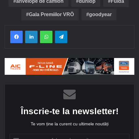
anvelope de camion
dunlop
Fulda
Gala Premiilor VRÖ
goodyear
Facebook
LinkedIn
WhatsApp
Telegram
Înscrie-te la newsletter!
Te vom ține la curent cu ultimele noutăți
A