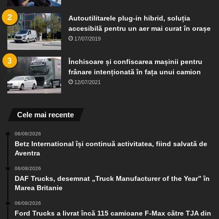
Autoutilitarele plug-in hibrid, soluția
accesibilă pentru un aer mai curat în orașe
17/07/2019
Închisoare și confiscarea mașinii pentru
frânare intenționată în fața unui camion
12/07/2021
Cele mai recente
06/08/2026
Betz International își continuă activitatea, fiind salvată de
Aventra
06/08/2026
DAF Trucks, desemnat „Truck Manufacturer of the Year” în
Marea Britanie
06/08/2026
Ford Trucks a livrat încă 115 camioane F-Max către TJA din