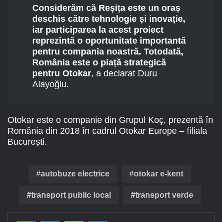
Considerăm că Reșița este un oraș
deschis către tehnologie și inovație,
iar participarea la acest proiect
reprezintă o oportunitate importantă
pentru compania noastră. Totodată,
România este o piață strategică
pentru Otokar
, a declarat Duru
Alayoğlu.
Otokar este o companie din Grupul Koç, prezentă în
România din 2018 în cadrul Otokar Europe – filiala
București.
autobuze electrice
otokar e-kent
transport public local
transport verde
Facebook
LinkedIn
WhatsApp
Telegram