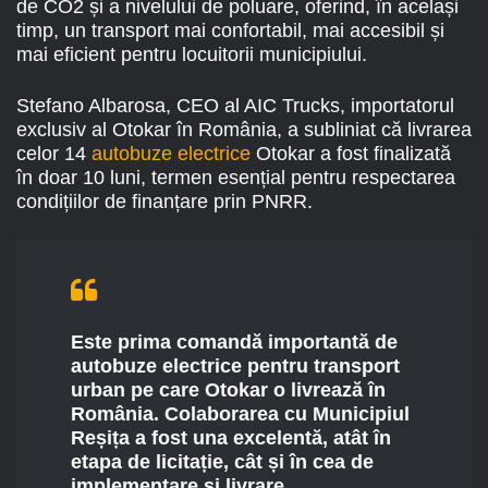
de CO2 și a nivelului de poluare, oferind, în același
timp, un transport mai confortabil, mai accesibil și
mai eficient pentru locuitorii municipiului.
Stefano Albarosa, CEO al AIC Trucks, importatorul
exclusiv al Otokar în România, a subliniat că livrarea
celor 14
autobuze electrice
Otokar a fost finalizată
în doar 10 luni, termen esențial pentru respectarea
condițiilor de finanțare prin PNRR.
Este prima comandă importantă de
autobuze electrice pentru transport
urban pe care Otokar o livrează în
România. Colaborarea cu Municipiul
Reșița a fost una excelentă, atât în
etapa de licitație, cât și în cea de
implementare și livrare,