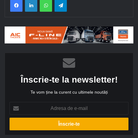
Înscrie-te la newsletter!
Te vom ține la curent cu ultimele noutăți
A
d
r
e
s
a