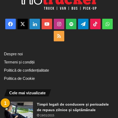
Facebook
X
LinkedIn
YouTube
Instagram
Spotify
Telegram
TikTok
Wha
RSS
Despre noi
Termeni și condiții
Politică de confidențialitate
Politica de Cookie
Cele mai vizualizate
Timpii legali de conducere și perioadele
de repaus zilnice și săptămânale
19/01/2015