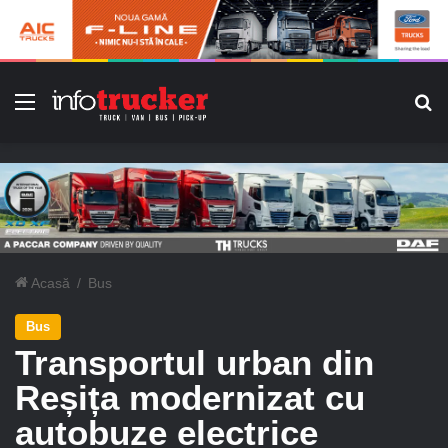
Meniu
C
Acasă
/
Bus
Bus
Transportul urban din
Reșița modernizat cu
autobuze electrice