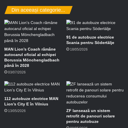
d
Din aceeași categorie...
e
e
-
m
a
91 de autobuze electrice
i
Scania pentru Södertälje
l
MAN Lion’s Coach rămâne
18/05/2026
autocarul oficial al echipei
Borussia Mönchengladbach
până în 2028
03/07/2026
112 autobuze electrice MAN
Lion’s City E în Vilnius
ZF lansează un sistem
13/05/2026
retrofit de panouri solare
pentru autobuze