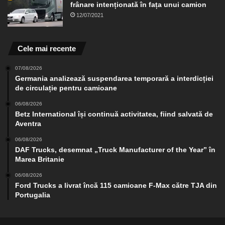
frânare intenționată în fața unui camion
12/07/2021
Cele mai recente
07/08/2026
Germania analizează suspendarea temporară a interdicției
de circulație pentru camioane
06/08/2026
Betz International își continuă activitatea, fiind salvată de
Aventra
06/08/2026
DAF Trucks, desemnat „Truck Manufacturer of the Year” în
Marea Britanie
06/08/2026
Ford Trucks a livrat încă 115 camioane F-Max către TJA din
Portugalia