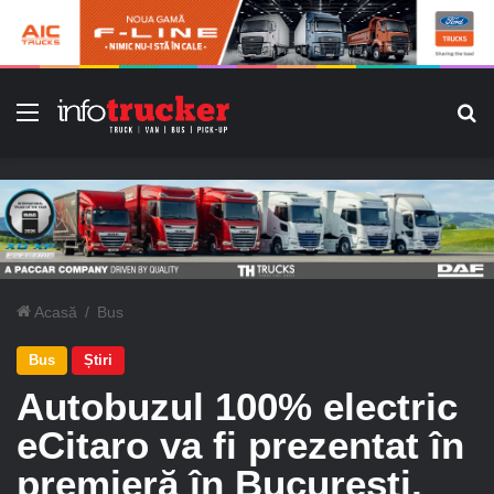
Meniu
C
Acasă
/
Bus
Bus
Știri
Autobuzul 100% electric
eCitaro va fi prezentat în
premieră în București,