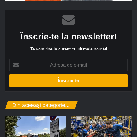
Înscrie-te la newsletter!
Te vom ține la curent cu ultimele noutăți
A
d
r
e
s
a
d
Din aceeași categorie...
e
e
-
m
a