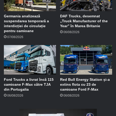
i
l
Germania analizează
DAF Trucks, desemnat
suspendarea temporară a
„Truck Manufacturer of the
interdicției de circulație
Year” în Marea Britanie
pentru camioane
06/08/2026
07/08/2026
Ford Trucks a livrat încă 115
Red Bull Energy Station și-a
camioane F-Max către TJA
extins flota cu 23 de
din Portugalia
camioane Ford F-Max
06/08/2026
06/08/2026