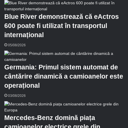
m
a
Blue River demonstrează că eActros
i
l
600 poate fi utilizat în transportul
internațional
05/08/2026
Germania: Primul sistem automat de
cântărire dinamică a camioanelor este
operațional
03/08/2026
Mercedes-Benz domină piața
camioanelor electrice grele din