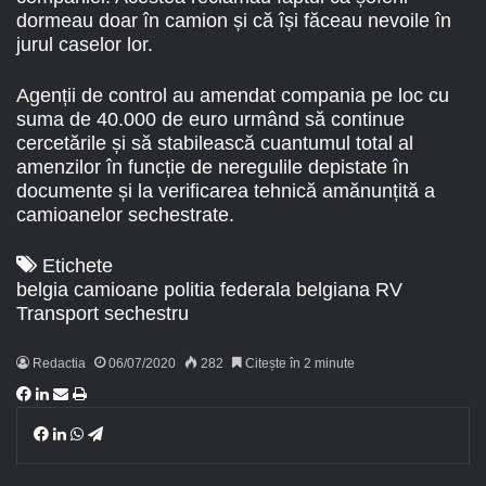
dormeau doar în camion și că își făceau nevoile în
jurul caselor lor.
Agenții de control au amendat compania pe loc cu
suma de 40.000 de euro urmând să continue
cercetările și să stabilească cuantumul total al
amenzilor în funcție de neregulile depistate în
documente și la verificarea tehnică amănunțită a
camioanelor sechestrate.
Etichete
belgia
camioane
politia federala belgiana
RV
Transport
sechestru
Redactia
06/07/2020
282
Citește în 2 minute
F
L
S
I
a
i
h
m
F
L
W
T
c
n
a
p
a
i
h
e
e
k
r
r
c
n
a
l
b
e
e
i