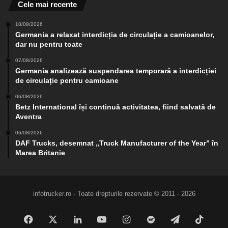
Cele mai recente
10/08/2026
Germania a relaxat interdicția de circulație a camioanelor,
dar nu pentru toate
07/08/2026
Germania analizează suspendarea temporară a interdicției
de circulație pentru camioane
06/08/2026
Betz International își continuă activitatea, fiind salvată de
Aventra
06/08/2026
DAF Trucks, desemnat „Truck Manufacturer of the Year” în
Marea Britanie
infotrucker.ro - Toate drepturile rezervate © 2011 - 2026
Facebook
X
LinkedIn
YouTube
Instagram
Spotify
Telegram
TikTo