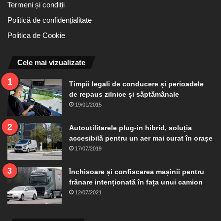
Termeni și condiții
Politică de confidențialitate
Politica de Cookie
Cele mai vizualizate
Timpii legali de conducere și perioadele
de repaus zilnice și săptămânale
19/01/2015
Autoutilitarele plug-in hibrid, soluția
accesibilă pentru un aer mai curat în orașe
17/07/2019
Închisoare și confiscarea mașinii pentru
frânare intenționată în fața unui camion
12/07/2021