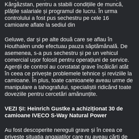
Kârgâzstan, pentru a stabili condițiile de muncă,
plățile salariale și programul de lucru. În urma
controlului a fost pus sechestru pe cele 16
camioane aflate la sediul din
Geluwe, dar și pe alte două care se aflau în
Houthalen unde efectuau pauza săptămânală. De
asemenea, s-a pus sechestru și pe un vehicul
comercial ușor folosit pentru operațiuni de service.
Agenții de control au constatat grave încălcări atât
în ceea ce privește problemele tehnice și reviziile la
camioane. În plus, toate camioanele aveau urme de
manipulare a tahografului, specialiștii ridicând toate
doveziile pentru cercetări amănunțite.
VEZI ȘI:
Heinrich Gustke a achiziționat 30 de
camioane IVECO S-Way Natural Power
Au fost descoperite nereguli grave și în ceea ce
privește situația angajaților care nu aveau cărți de