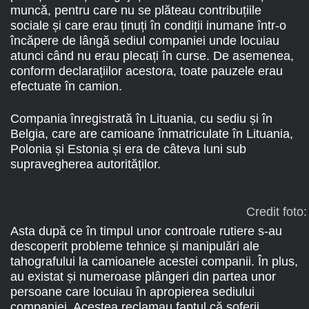
muncă, pentru care nu se plăteau contribuțiile
sociale și care erau ținuți în condiții inumane într-o
încăpere de lângă sediul companiei unde locuiau
atunci când nu erau plecați în curse. De asemenea,
conform declarațiilor acestora, toate pauzele erau
efectuate în camion.
Compania înregistrată în Lituania, cu sediu și în
Belgia, care are camioane înmatriculate în Lituania,
Polonia și Estonia și era de câteva luni sub
supravegherea autorităților.
Credit foto
Asta după ce în timpul unor controale rutiere s-au
descoperit probleme tehnice și manipulări ale
tahografului la camioanele acestei companii. În plus,
au existat și numeroase plângeri din partea unor
persoane care locuiau în apropierea sediului
companiei. Acestea reclamau faptul că șoferii