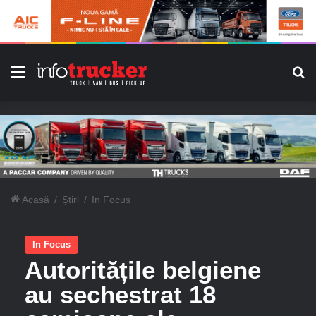
Meniu
C
Acasă
/
Știri
/
In Focus
In Focus
Autoritățile belgiene
au sechestrat 18