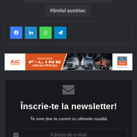
tirolul austriac
Facebook
LinkedIn
WhatsApp
Telegram
Înscrie-te la newsletter!
Te vom ține la curent cu ultimele noutăți
A