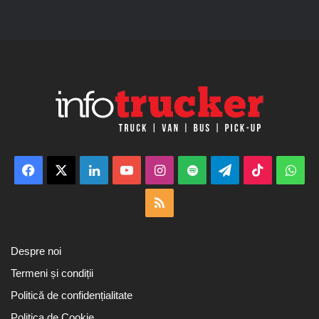
Facebook
X
LinkedIn
YouTube
Instagram
Spotify
Telegram
TikTok
Wha
RSS
Despre noi
Termeni și condiții
Politică de confidențialitate
Politica de Cookie