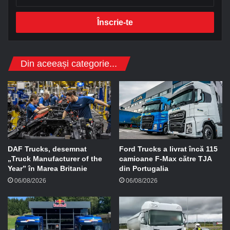
d
r
e
s
a
d
Din aceeași categorie...
e
e
-
m
a
i
l
DAF Trucks, desemnat
Ford Trucks a livrat încă 115
„Truck Manufacturer of the
camioane F-Max către TJA
Year” în Marea Britanie
din Portugalia
06/08/2026
06/08/2026