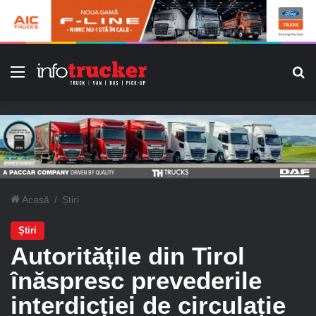
Meniu
C
Acasă
/
Știri
Știri
Autoritățile din Tirol
înăspresc prevederile
interdicției de circulație