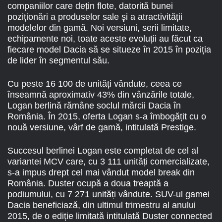
companiilor care dețin flote, datorită bunei
poziționări a produselor sale şi a atractivității
modelelor din gamă. Noi versiuni, serii limitate,
echipamente noi, toate aceste evoluții au făcut ca
fiecare model Dacia să se situeze în 2015 în poziția
de lider în segmentul său.
Cu peste 16 100 de unități vândute, ceea ce
înseamnă aproximativ 43% din vânzările totale,
Logan berlină rămâne soclul mărcii Dacia în
România. În 2015, oferta Logan s-a îmbogățit cu o
nouă versiune, vârf de gamă, intitulată Prestige.
Succesul berlinei Logan este completat de cel al
variantei MCV care, cu 3 111 unități comercializate,
s-a impus drept cel mai vândut model break din
România. Duster ocupă a doua treaptă a
podiumului, cu 7 271 unități vândute. SUV-ul gamei
Dacia beneficiază, din ultimul trimestru al anului
2015, de o ediție limitată intitulată Duster connected