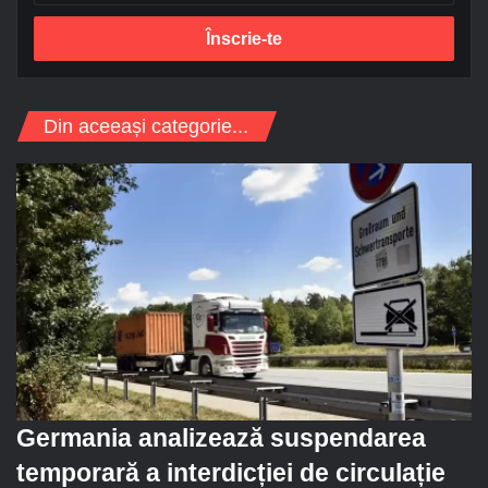
r
e
s
a
d
Din aceeași categorie...
e
e
-
m
a
i
l
Germania analizează suspendarea
temporară a interdicției de circulație