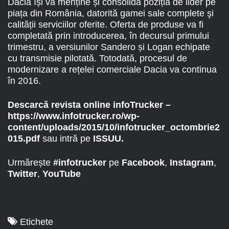
Dacia își va menține și consolida poziția de lider pe
piața din România, datorită gamei sale complete şi
calității serviciilor oferite. Oferta de produse va fi
completată prin introducerea, în decursul primului
trimestru, a versiunilor Sandero și Logan echipate
cu transmisie pilotată. Totodată, procesul de
modernizare a rețelei comerciale Dacia va continua
în 2016.
Descarcă revista online infoTrucker –
https://www.infotrucker.ro/wp-
content/uploads/2015/10/infotrucker_octombrie2
015.pdf
sau intră pe
ISSUU
.
Urmărește
#infotrucker
pe
Facebook
,
Instagram
,
Twitter
,
YouTube
Etichete