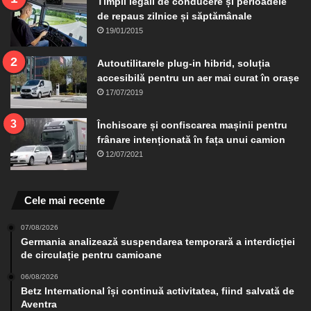
Timpii legali de conducere și perioadele
de repaus zilnice și săptămânale
19/01/2015
Autoutilitarele plug-in hibrid, soluția
accesibilă pentru un aer mai curat în orașe
17/07/2019
Închisoare și confiscarea mașinii pentru
frânare intenționată în fața unui camion
12/07/2021
Cele mai recente
07/08/2026
Germania analizează suspendarea temporară a interdicției
de circulație pentru camioane
06/08/2026
Betz International își continuă activitatea, fiind salvată de
Aventra