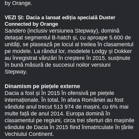
by Orange.
VEZI ȘI:
Dacia a lansat ediția specială Duster
Connected by Orange
Sandero (inclusiv versiunea Stepway), domină
detașat segmentul B-hatch și, cu aproape 5.600 de
unități, se plasează pe locul al treilea în clasamentul
pe modele. La rândul lor, modelele Lodgy și Dokker
au înregistrat vânzări în creștere în 2015, susținute
în bună măsură de succesul noilor versiuni
Stepway.
Dinamism pe piețele externe
Dacia a fost și în 2015 în ofensivă pe piețele
internaționale. În total, în afara României au fost
vândute anul trecut 513 974 de mașini, cu 6% mai
multe față de anul 2014. Europa domină în
clasamentul pe regiuni, circa trei sferturi din mașinile
vândute de Dacia în 2015 fiind înmatriculate în țările
Vechiului Continent.