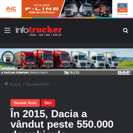
Meniu
C
Acasă
/
Noutati Auto
Noutati Auto
Știri
În 2015, Dacia a
vândut peste 550.000