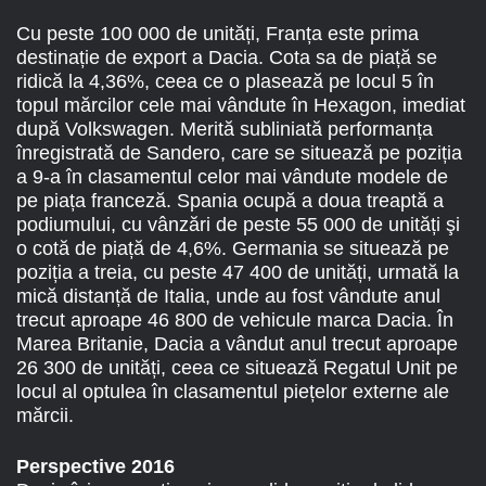
Cu peste 100 000 de unități, Franța este prima
destinație de export a Dacia. Cota sa de piață se
ridică la 4,36%, ceea ce o plasează pe locul 5 în
topul mărcilor cele mai vândute în Hexagon, imediat
după Volkswagen. Merită subliniată performanța
înregistrată de Sandero, care se situează pe poziția
a 9-a în clasamentul celor mai vândute modele de
pe piața franceză. Spania ocupă a doua treaptă a
podiumului, cu vânzări de peste 55 000 de unități şi
o cotă de piață de 4,6%. Germania se situează pe
poziția a treia, cu peste 47 400 de unități, urmată la
mică distanță de Italia, unde au fost vândute anul
trecut aproape 46 800 de vehicule marca Dacia. În
Marea Britanie, Dacia a vândut anul trecut aproape
26 300 de unități, ceea ce situează Regatul Unit pe
locul al optulea în clasamentul piețelor externe ale
mărcii.
Perspective 2016