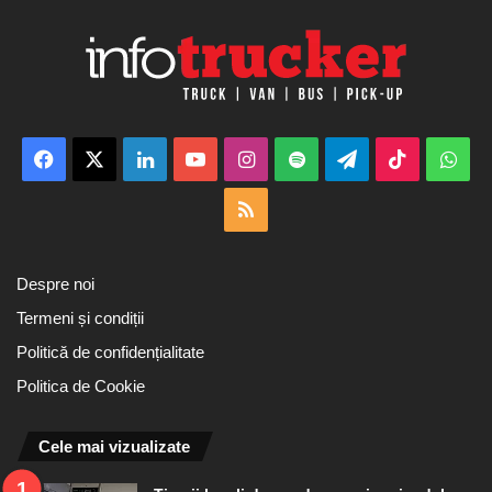
Facebook
X
LinkedIn
YouTube
Instagram
Spotify
Telegram
TikTok
Wha
RSS
Despre noi
Termeni și condiții
Politică de confidențialitate
Politica de Cookie
Cele mai vizualizate