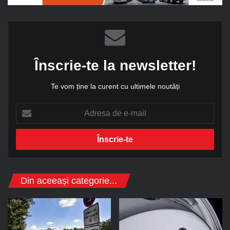
Înscrie-te la newsletter!
Te vom ține la curent cu ultimele noutăți
A
d
r
e
s
a
d
Din aceeași categorie...
e
e
-
m
a