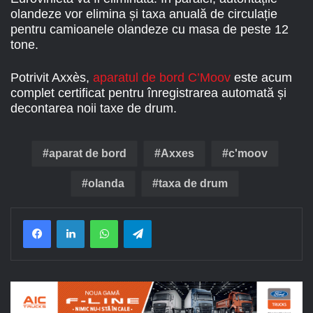
olandeze vor elimina și taxa anuală de circulație
pentru camioanele olandeze cu masa de peste 12
tone.
Potrivit Axxès,
aparatul de bord C’Moov
este acum
complet certificat pentru înregistrarea automată și
decontarea noii taxe de drum.
aparat de bord
Axxes
c'moov
olanda
taxa de drum
Facebook
LinkedIn
WhatsApp
Telegram