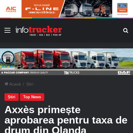
Meniu
C
Acasă
/
Știri
Știri
Top News
Axxès primește
aprobarea pentru taxa de
drum din Olanda