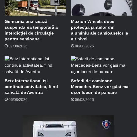
i
l
Germania analizează
Maxion Wheels duce
suspendarea temporară a
protecția jantelor din
interdicției de circulație
aluminiu ale camioanelor la
pentru camioane
alt nivel
07/08/2026
06/08/2026
Betz International își
Șoferii de camioane
continuă activitatea, fiind
Mercedes-Benz vor găsi mai
salvată de Aventra
ușor locuri de parcare
06/08/2026
06/08/2026