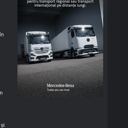
e
în
in
și