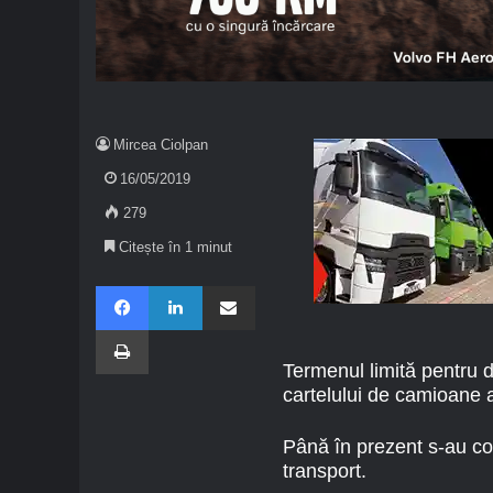
Mircea Ciolpan
16/05/2019
279
Citește în 1 minut
Facebook
LinkedIn
Share via Email
Imprimare
Termenul limită pentru 
cartelului de camioane a
Până în prezent s-au co
transport.