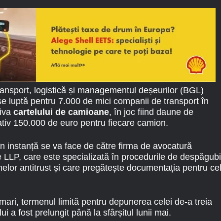
ansport, logistică și managementul deșeurilor (BGL)
t se luptă pentru 7.000 de mici companii de transport în
riva
cartelului de camioane
, în joc fiind daune de
ativ 150.000 de euro pentru fiecare camion.
n instanță se va face de către firma de avocatură
LLP, care este specializată în procedurile de despăgubi
melor antitrust și care pregătește documentația pentru ce
e mari, termenul limită pentru depunerea celei de-a treia
ui a fost prelungit până la sfârșitul lunii mai.