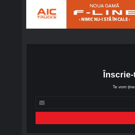
Înscrie-
Te vom ține 
A
d
r
e
s
a