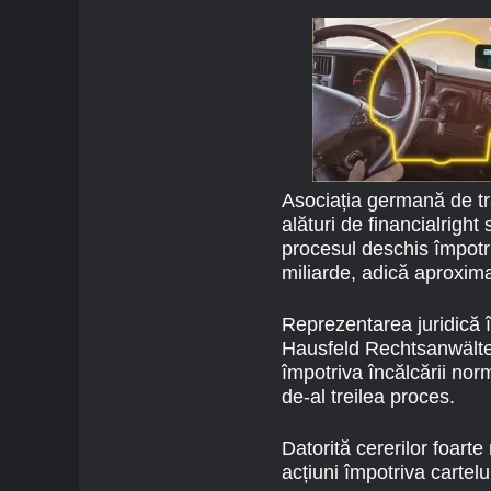
Asociația germană de tr
alături de financialrigh
procesul deschis împot
miliarde, adică aproxim
Reprezentarea juridică î
Hausfeld Rechtsanwälte 
împotriva încălcării nor
de-al treilea proces.
Datorită cererilor foart
acțiuni împotriva cartelul