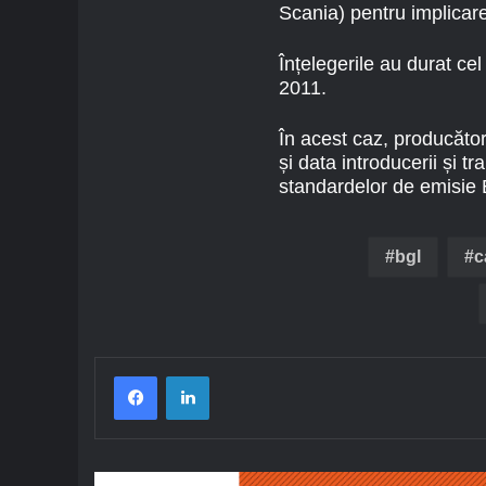
Scania) pentru implicarea
Înțelegerile au durat ce
2011.
În acest caz, producător
și data introducerii și 
standardelor de emisie E
bgl
c
Facebook
LinkedIn