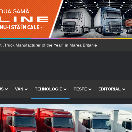
ncă 115 camioane F-Max către TJA din Portugalia
US
VAN
TEHNOLOGIE
TESTE
EDITORIAL