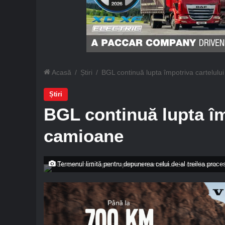
Acasă
/
Știri
/
BGL continuă lupta împotriva cartelulu
Știri
BGL continuă lupta îm
camioane
Termenul limită pentru depunerea celui de-al treilea proce