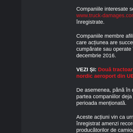
Companiile interesate s
www.truck-damages.c
înregistrate.
Companiile membre afili
care acțiunea are succe
cumpărate sau operate î
decembrie 2016.
VEZI ȘI:
Două tractoar
nordic aeroport din U
De asemenea, până în da
partea companiilor deja 
perioada menționată.
Aceste acțiuni vin ca u
înregistrat amenzi recor
producătorilor de camio