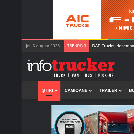
joi, 6 august 2026
Ford Trucks a livrat î
TRENDING
Acasă
ȘTIRI
CAMIOANE
TRAILER
B