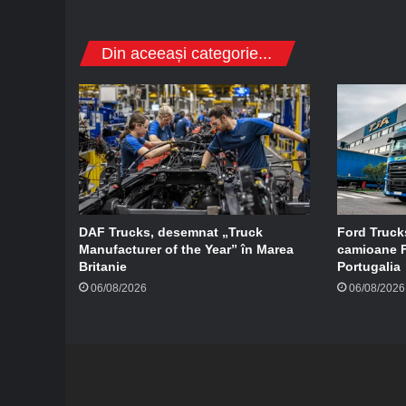
d
e
e
Din aceeași categorie...
-
m
a
i
l
DAF Trucks, desemnat „Truck
Ford Trucks
Manufacturer of the Year” în Marea
camioane F
Britanie
Portugalia
06/08/2026
06/08/2026