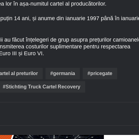
 lor în așa-numitul cartel al producătorilor.
l puțin 14 ani, și anume din ianuarie 1997 până în ianuari
ii au făcut înțelegeri de grup asupra prețurilor camioanel
transmiterea costurilor suplimentare pentru respectarea
uro III și Euro VI.
artel al preturilor
germania
pricegate
Stichting Truck Cartel Recovery