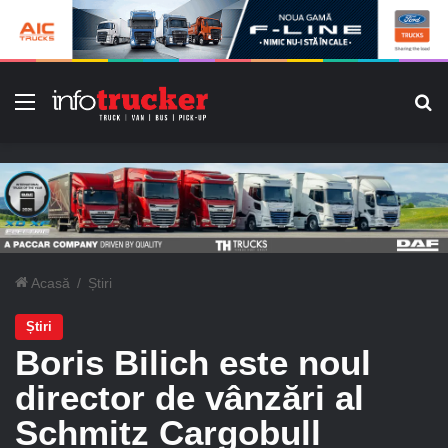
Meniu
C
Acasă
/
Știri
Știri
Boris Bilich este noul
director de vânzări al
Schmitz Cargobull