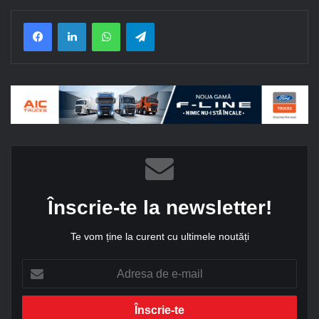
Facebook
LinkedIn
WhatsApp
Telegram
Înscrie-te la newsletter!
Te vom ține la curent cu ultimele noutăți
A
d
r
e