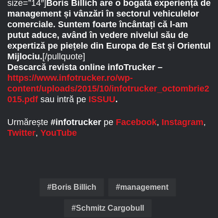
size=”14″]
Boris Billich are o bogată experiență de
management și vânzări în sectorul vehiculelor
comerciale. Suntem foarte încântați că l-am
putut aduce, având în vedere nivelul său de
expertiză pe piețele din Europa de Est și Orientul
Mijlociu.
[/pullquote]
Descarcă revista online infoTrucker –
https://www.infotrucker.ro/wp-
content/uploads/2015/10/infotrucker_octombrie2
015.pdf
sau intră pe
ISSUU
.
Urmărește
#infotrucker
pe
Facebook
,
Instagram
,
Twitter
,
YouTube
Boris Billich
management
Schmitz Cargobull