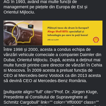
AG în 1993, având mai multe funcții de
management pe piețele din Europa de Est și
Orientul Mijlociu.
Între 1998 și 2000, acesta a condus echipa de
vânzări vehicule comeciale a companiei Daimler din
Dubai, Orientul Mijlociu. După, acesta a deținut mai
multe funcții printre care director de vânzări în Cehia
si Moscova. În 2009 acesta a preluat funcția de
CEO al Mercedes-benz Vostock ca din 2013 acesta
să devină CEO al Mercedes-Benz România.
[pullquote align=”full” cite=”Prof. Dr. Jürgen Kluge,
Președinte al Consiliului de Supraveghere al
Schmitz Cargobull” link=”” color=”#ff0000″ class=””