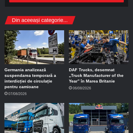
s
a
d
Din aceeași categorie...
e
e
-
m
a
i
l
Germania analizează
DAF Trucks, desemnat
suspendarea temporară a
„Truck Manufacturer of the
interdicției de circulație
Year” în Marea Britanie
pentru camioane
06/08/2026
07/08/2026