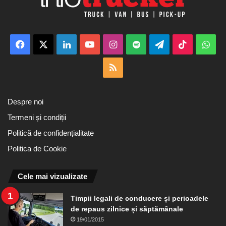
Facebook
X
LinkedIn
YouTube
Instagram
Spotify
Telegram
TikTok
Wha
RSS
Despre noi
Termeni și condiții
Politică de confidențialitate
Politica de Cookie
Cele mai vizualizate
Timpii legali de conducere și perioadele
de repaus zilnice și săptămânale
19/01/2015