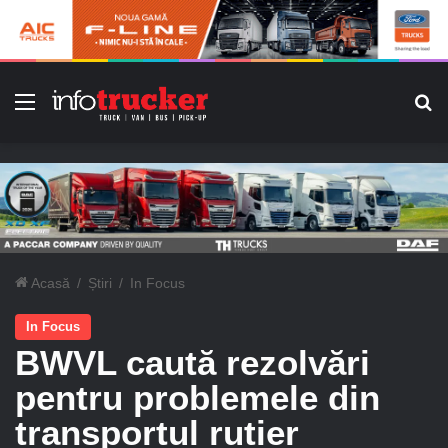
Meniu
C
Acasă
/
Știri
/
In Focus
In Focus
BWVL caută rezolvări
pentru problemele din
transportul rutier