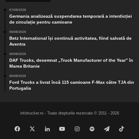
07/08/2026
Germania analizează suspendarea temporară a interdicției
de circulație pentru camioane
06/08/2026
Betz International își continuă activitatea, fiind salvată de
Aventra
06/08/2026
DAF Trucks, desemnat „Truck Manufacturer of the Year” în
Marea Britanie
06/08/2026
Ford Trucks a livrat încă 115 camioane F-Max către TJA din
Portugalia
infotrucker.ro - Toate drepturile rezervate © 2011 - 2026
Facebook
X
LinkedIn
YouTube
Instagram
Spotify
Telegram
TikTo