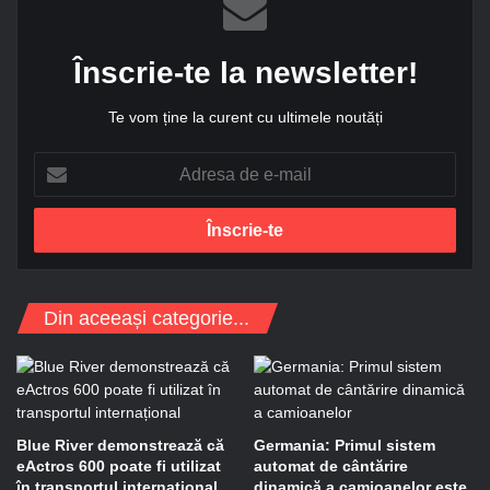
Înscrie-te la newsletter!
Te vom ține la curent cu ultimele noutăți
A
d
r
e
s
a
d
Din aceeași categorie...
e
e
-
m
a
i
Blue River demonstrează că
Germania: Primul sistem
l
eActros 600 poate fi utilizat
automat de cântărire
în transportul internațional
dinamică a camioanelor este