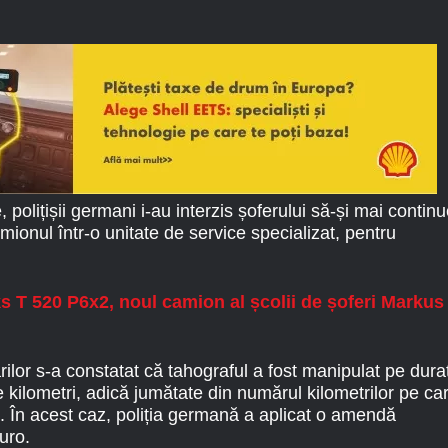
 polițișii germani i-au interzis șoferului să-și mai contin
mionul într-o unitate de service specializat, pentru
s T 520 P6x2, noul camion al școlii de șoferi Markus
ărilor s-a constatat că tahograful a fost manipulat pe dura
 kilometri, adică jumătate din numărul kilometrilor pe ca
. În acest caz, poliția germană a aplicat o amendă
uro.