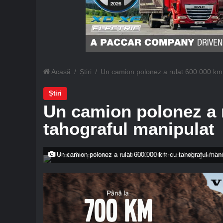
Acasă
/
Știri
/
Un camion polonez a rulat 600.000 km 
Știri
Un camion polonez a 
tahograful manipulat
Un camion polonez a rulat 600.000 km cu tahograful mani