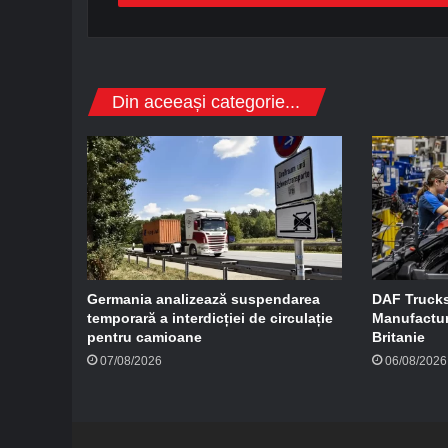
s
a
d
e
e
Din aceeași categorie...
-
m
a
i
l
Germania analizează suspendarea
DAF Trucks
temporară a interdicției de circulație
Manufactur
pentru camioane
Britanie
07/08/2026
06/08/2026