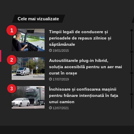
Cele mai vizualizate
Timpii legali de conducere și
perioadele de repaus zilnice și
săptămânale
19/01/2015
ram
TikTok
Autoutilitarele plug-in hibrid,
soluția accesibilă pentru un aer mai
curat în orașe
17/07/2019
Închisoare și confiscarea mașinii
pentru frânare intenționată în fața
unui camion
12/07/2021