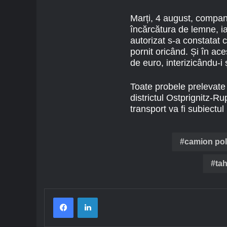
Marți, 4 august, compani
încărcătura de lemne, iar
autorizat s-a constatat c
pornit oricând. Și în ac
de euro, interizicându-i 
Toate probele prelevate 
districtul Ostprignitz-
transport va fi subiectu
camion po
ta
Facebook
LinkedIn