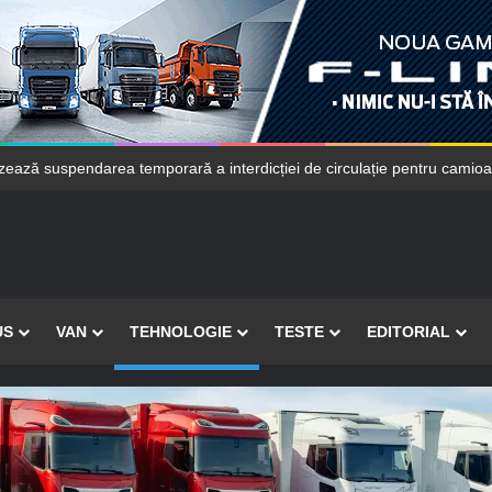
 protecția jantelor din aluminiu ale camioanelor la alt nivel
US
VAN
TEHNOLOGIE
TESTE
EDITORIAL