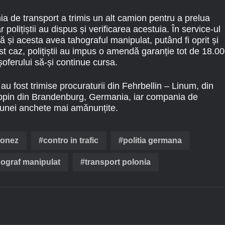
a de transport a trimis un alt camion pentru a prelua
 polițiștii au dispus și verificarea acestuia. În service-ul
ă și acesta avea tahograful manipulat, putând fi oprit și
est caz, polițiștii au impus o amendă garanție tot de 18.0
șoferului să-și continue cursa.
au fost trimise procuraturii din Fehrbellin – Linum, din
Ruppin din Brandenburg, Germania, iar compania de
l unei anchete mai amănunțite.
lonez
contro in trafic
politia germana
hograf manipulat
transport polonia