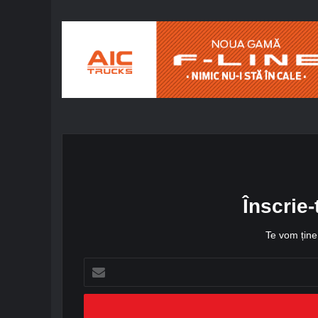
Înscrie-
Te vom ține 
A
d
r
e