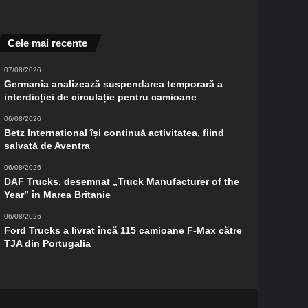
Cele mai recente
07/08/2026
Germania analizează suspendarea temporară a
interdicției de circulație pentru camioane
06/08/2026
Betz International își continuă activitatea, fiind
salvată de Aventra
06/08/2026
DAF Trucks, desemnat „Truck Manufacturer of the
Year” în Marea Britanie
06/08/2026
Ford Trucks a livrat încă 115 camioane F-Max către
TJA din Portugalia