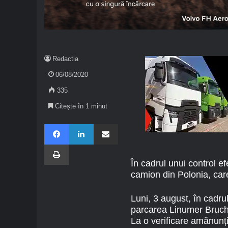
Redactia
06/08/2020
335
Citește în 1 minut
Facebook
LinkedIn
Share via Email
Imprimare
În cadrul unui control e
camion din Polonia, car
Luni, 3 august, în cadrul
parcarea Linumer Bruch 
La o verificare amănunți