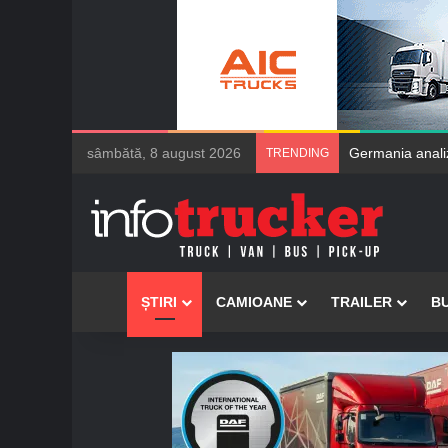
sâmbătă, 8 august 2026
Maxion Wheels duce
TRENDING
Acasă
ȘTIRI
CAMIOANE
TRAILER
B