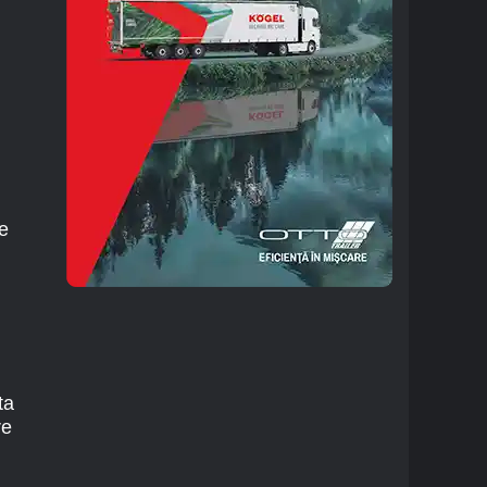
ue
ta
re