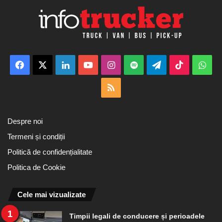
Facebook
X
LinkedIn
YouTube
Instagram
Spotify
Telegram
TikTok
Wha
RSS
Despre noi
Termeni și condiții
Politică de confidențialitate
Politica de Cookie
Cele mai vizualizate
Timpii legali de conducere și perioadele