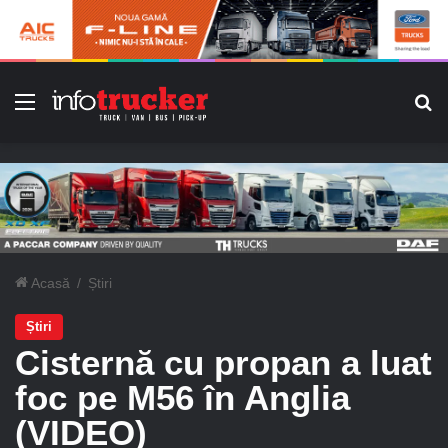
Meniu
C
Acasă
/
Știri
Știri
Cisternă cu propan a luat
foc pe M56 în Anglia
(VIDEO)