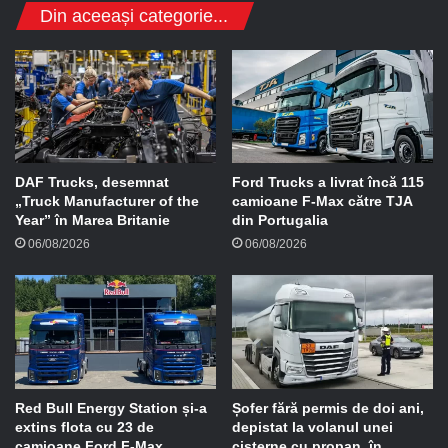
Din aceeași categorie...
e
e
-
m
a
i
l
DAF Trucks, desemnat
Ford Trucks a livrat încă 115
„Truck Manufacturer of the
camioane F-Max către TJA
Year” în Marea Britanie
din Portugalia
06/08/2026
06/08/2026
Red Bull Energy Station și-a
Șofer fără permis de doi ani,
extins flota cu 23 de
depistat la volanul unei
camioane Ford F-Max
cisterne cu propan, în