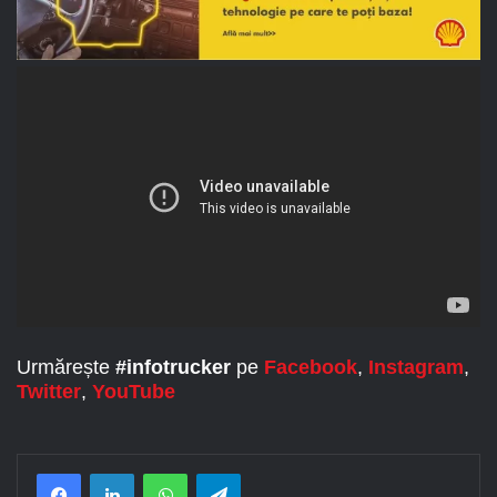
Urmărește
#infotrucker
pe
Facebook
,
Instagram
,
Twitter
,
YouTube
Facebook
LinkedIn
WhatsApp
Telegram