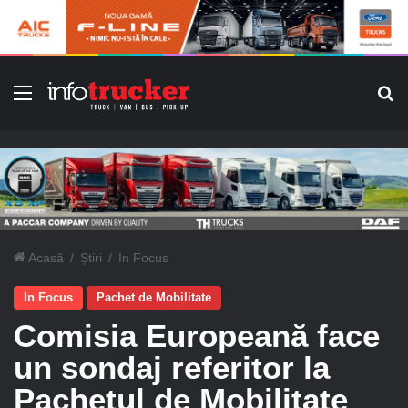
Meniu
C
Acasă
/
Știri
/
In Focus
In Focus
Pachet de Mobilitate
Comisia Europeană face
un sondaj referitor la
Pachetul de Mobilitate