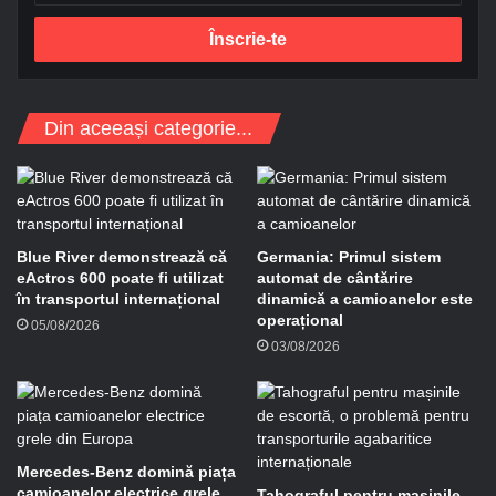
r
e
s
a
d
Din aceeași categorie...
e
e
-
m
a
i
Blue River demonstrează că
Germania: Primul sistem
l
eActros 600 poate fi utilizat
automat de cântărire
în transportul internațional
dinamică a camioanelor este
operațional
05/08/2026
03/08/2026
Mercedes-Benz domină piața
camioanelor electrice grele
Tahograful pentru mașinile