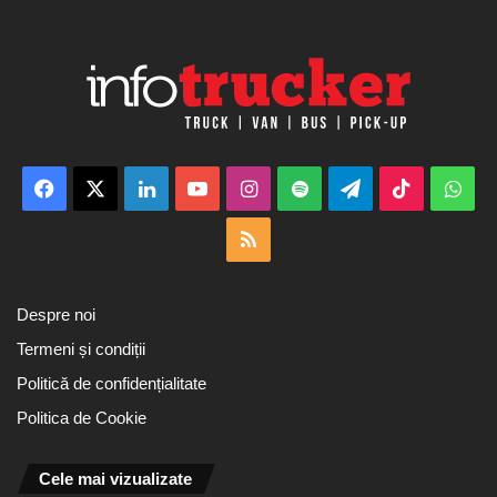
Facebook
X
LinkedIn
YouTube
Instagram
Spotify
Telegram
TikTok
Wha
RSS
Despre noi
Termeni și condiții
Politică de confidențialitate
Politica de Cookie
Cele mai vizualizate