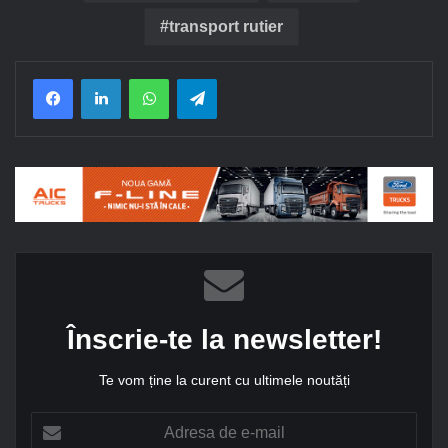
transport rutier
Facebook
LinkedIn
WhatsApp
Telegram
Înscrie-te la newsletter!
Te vom ține la curent cu ultimele noutăți
A
d