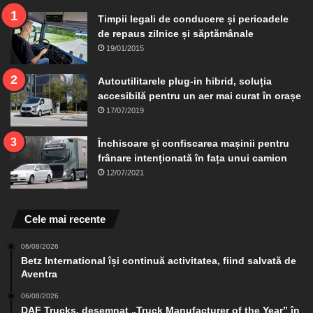
Timpii legali de conducere și perioadele
de repaus zilnice și săptămânale
19/01/2015
Autoutilitarele plug-in hibrid, soluția
accesibilă pentru un aer mai curat în orașe
17/07/2019
Închisoare și confiscarea mașinii pentru
frânare intenționată în fața unui camion
12/07/2021
Cele mai recente
06/08/2026
Betz International își continuă activitatea, fiind salvată de
Aventra
06/08/2026
DAF Trucks, desemnat „Truck Manufacturer of the Year” în