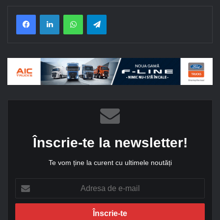
Facebook
LinkedIn
WhatsApp
Telegram
Înscrie-te la newsletter!
Te vom ține la curent cu ultimele noutăți
A
d
r
e