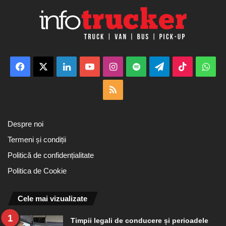
Facebook
X
LinkedIn
YouTube
Instagram
Spotify
Telegram
TikTok
Wha
RSS
Despre noi
Termeni și condiții
Politică de confidențialitate
Politica de Cookie
Cele mai vizualizate
Timpii legali de conducere și perioadele