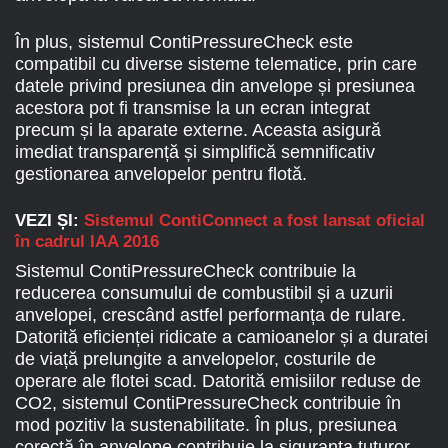
În plus, sistemul ContiPressureCheck este
compatibil cu diverse sisteme telematice, prin care
datele privind presiunea din anvelope și presiunea
acestora pot fi transmise la un ecran integrat
precum și la aparate externe. Aceasta asigură
imediat transparență și simplifică semnificativ
gestionarea anvelopelor pentru flotă.
VEZI ȘI:
Sistemul ContiConnect a fost lansat oficial
în cadrul IAA 2016
Sistemul ContiPressureCheck contribuie la
reducerea consumului de combustibil și a uzurii
anvelopei, crescând astfel performanța de rulare.
Datorită eficienței ridicate a camioanelor și a duratei
de viață prelungite a anvelopelor, costurile de
operare ale flotei scad. Datorită emisiilor reduse de
CO2, sistemul ContiPressureCheck contribuie în
mod pozitiv la sustenabilitate. În plus, presiunea
corectă în anvelope contribuie la siguranța tuturor