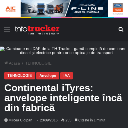
Meniu
C
Acasă
/
TEHNOLOGIE
TEHNOLOGIE
Anvelope
IAA
Continental iTyres:
anvelope inteligente încă
din fabrică
Mircea Ciolpan
23/09/2016
255
Citește în 1 minut