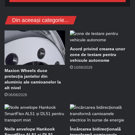
s
a
d
Din aceeași categorie...
e
e
-
m
a
Acord privind crearea unor
i
zone de testare pentru
l
vehicule autonome
10/06/2026
Maxion Wheels duce
protecția jantelor din
aluminiu ale camioanelor la
alt nivel
06/08/2026
Noile anvelope Hankook
Încărcarea bidirecțională
SmartFlex AL51 și DL51
transformă camioanele