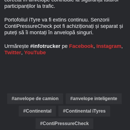
participanților la trafic.
Portofoliul iTyre va fi extins continuu. Senzorii
ContiPressureCheck pot fi achiziționați și separat și
puteți să îi montați în anvelopă singuri.
Urmărește
#infotrucker
pe
Facebook
,
Instagram
,
Twitter
,
YouTube
anvelope de camion
anvelope inteligente
Continental
Continental iTyres
ContiPressureCheck