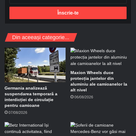
d
r
e
s
a
d
Din aceeași categorie...
e
e
-
m
a
i
Maxion Wheels duce
l
protecția jantelor din
aluminiu ale camioanelor la
Germania analizează
alt nivel
suspendarea temporară a
06/08/2026
interdicției de circulație
pentru camioane
07/08/2026