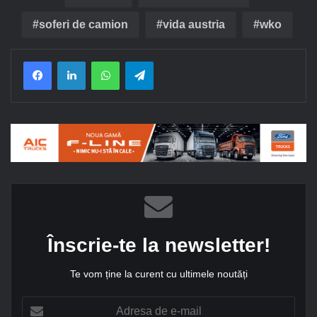
soferi de camion
vida austria
wko
Facebook
LinkedIn
WhatsApp
Telegram
Înscrie-te la newsletter!
Te vom ține la curent cu ultimele noutăți
A