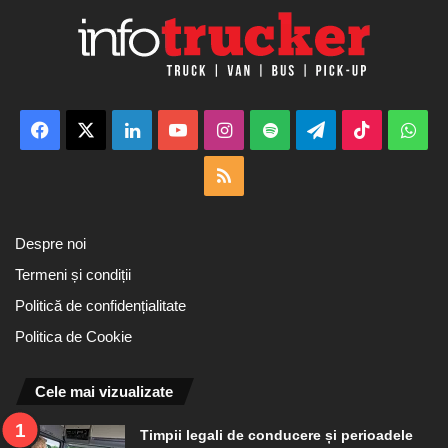
Facebook
X
LinkedIn
YouTube
Instagram
Spotify
Telegram
TikTok
Wha
RSS
Despre noi
Termeni și condiții
Politică de confidențialitate
Politica de Cookie
Cele mai vizualizate
Timpii legali de conducere și perioadele