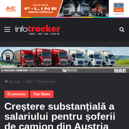
Meniu
C
Acasă
/
Știri
/
Economic
Economic
Top News
Creștere substanțială a
salariului pentru șoferii
de camion din Austria