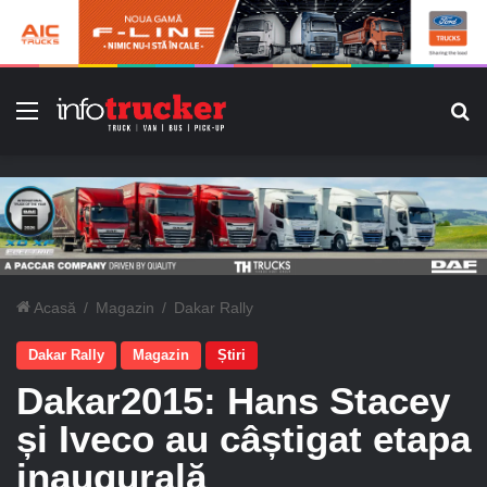
Meniu
C
Acasă
/
Magazin
/
Dakar Rally
Dakar Rally
Magazin
Știri
Dakar2015: Hans Stacey
și Iveco au câștigat etapa
inaugurală