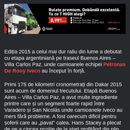
Ediția 2015 a celui mai dur raliu din lume a debutat
cu etapa argentiniană pe traseul Buenos Aires –
Villa Carlos Paz, unde camioanele echipei
Petronas
De Rooy Iveco
au început în forță.
Primi 175 de kilometri cronometrați din Dakar 2015
sunt acum de domeniul trecutului. Etapă Buenos
Aires – Villa Carlos Paz, a avut multe ingrediente
printre care și un segment foarte rapid între
Varadero și San Nicolás unde camioanele Iveco au
mers fără probleme. A fost oarecum dificil pentru
șoferii care au „pavat” calea. Hans Stacey a plecat
de pe a cincea poziție de la start profitând din plin