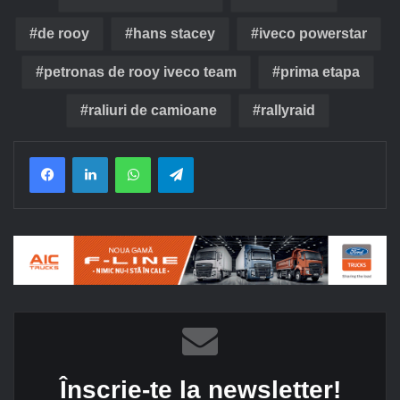
de rooy
hans stacey
iveco powerstar
petronas de rooy iveco team
prima etapa
raliuri de camioane
rallyraid
Facebook
LinkedIn
WhatsApp
Telegram
Înscrie-te la newsletter!