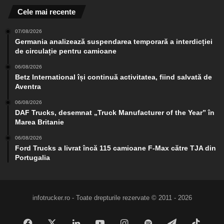
Cele mai recente
07/08/2026
Germania analizează suspendarea temporară a interdicției
de circulație pentru camioane
06/08/2026
Betz International își continuă activitatea, fiind salvată de
Aventra
06/08/2026
DAF Trucks, desemnat „Truck Manufacturer of the Year” în
Marea Britanie
06/08/2026
Ford Trucks a livrat încă 115 camioane F-Max către TJA din
Portugalia
infotrucker.ro - Toate drepturile rezervate © 2011 - 2026
Facebook
X
LinkedIn
YouTube
Instagram
Spotify
Telegram
TikTo