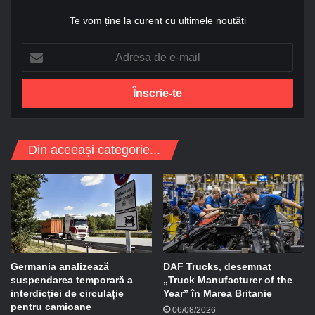
Te vom ține la curent cu ultimele noutăți
A
d
r
e
s
a
d
Din aceeași categorie...
e
e
-
m
a
i
l
Germania analizează
DAF Trucks, desemnat
suspendarea temporară a
„Truck Manufacturer of the
interdicției de circulație
Year” în Marea Britanie
pentru camioane
06/08/2026