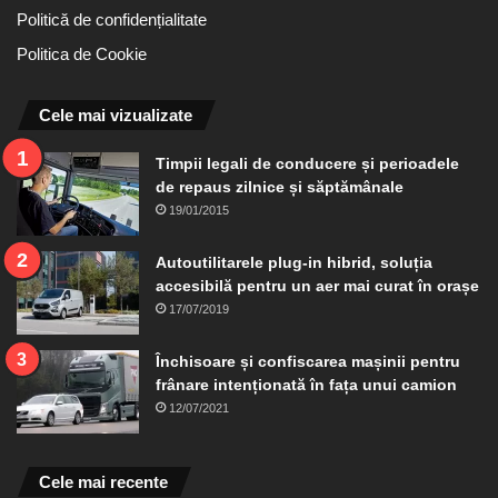
Politică de confidențialitate
Politica de Cookie
Cele mai vizualizate
Timpii legali de conducere și perioadele
de repaus zilnice și săptămânale
19/01/2015
Autoutilitarele plug-in hibrid, soluția
accesibilă pentru un aer mai curat în orașe
17/07/2019
Închisoare și confiscarea mașinii pentru
frânare intenționată în fața unui camion
12/07/2021
Cele mai recente