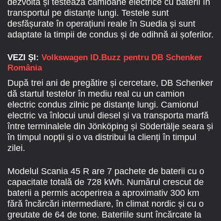
dezvoltă și testează camioane electrice cu baterii în
transportul pe distanțe lungi. Testele sunt
desfășurate în operațiuni reale în Suedia și sunt
adaptate la timpii de condus și de odihnă ai șoferilor.
VEZI ȘI:
Volkswagen ID.Buzz pentru DB Schenker
România
După trei ani de pregătire și cercetare, DB Schenker
dă startul testelor în mediu real cu un camion
electric condus zilnic pe distanțe lungi. Camionul
electric va înlocui unul diesel și va transporta marfă
între terminalele din Jönköping și Södertälje seara și
în timpul nopții și o va distribui la clienți în timpul
zilei.
Modelul Scania 45 R are 7 pachete de baterii cu o
capacitate totală de 728 kWh. Numărul crescut de
baterii a permis acoperirea a aproximativ 300 km
fără încărcări intermediare, în climat nordic și cu o
greutate de 64 de tone. Bateriile sunt încărcate la