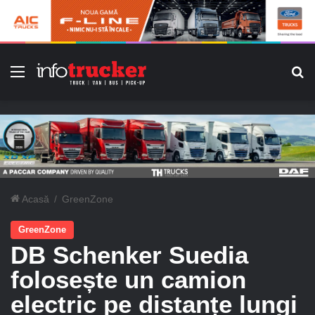
Meniu
C
Acasă
/
GreenZone
GreenZone
DB Schenker Suedia
folosește un camion
electric pe distanțe lungi