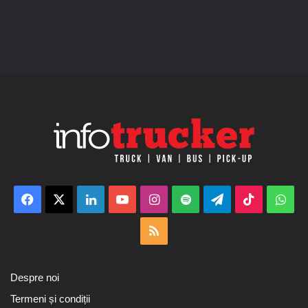
Facebook
X
LinkedIn
YouTube
Instagram
Spotify
Telegram
TikTok
Wha
RSS
Despre noi
Termeni și condiții