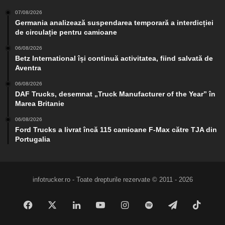
07/08/2026
Germania analizează suspendarea temporară a interdicției
de circulație pentru camioane
06/08/2026
Betz International își continuă activitatea, fiind salvată de
Aventra
06/08/2026
DAF Trucks, desemnat „Truck Manufacturer of the Year” în
Marea Britanie
06/08/2026
Ford Trucks a livrat încă 115 camioane F-Max către TJA din
Portugalia
infotrucker.ro - Toate drepturile rezervate © 2011 - 2026
Facebook
X
LinkedIn
YouTube
Instagram
Spotify
Telegram
TikTo