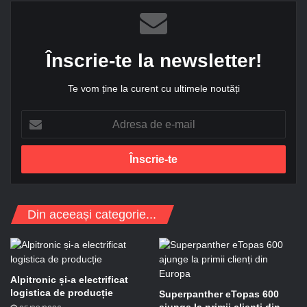
Înscrie-te la newsletter!
Te vom ține la curent cu ultimele noutăți
A
d
r
e
s
a
d
Din aceeași categorie...
e
e
-
m
a
Alpitronic și-a electrificat
i
logistica de producție
Superpanther eTopas 600
l