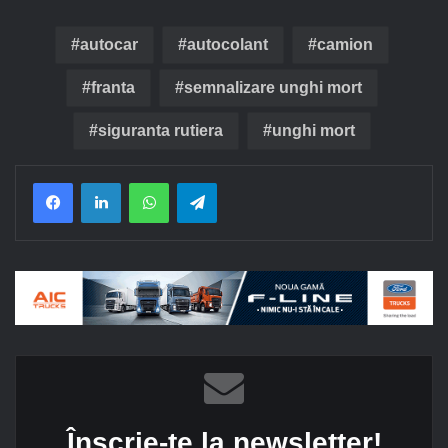
autocar
autocolant
camion
franta
semnalizare unghi mort
siguranta rutiera
unghi mort
Facebook
LinkedIn
WhatsApp
Telegram
Înscrie-te la newsletter!