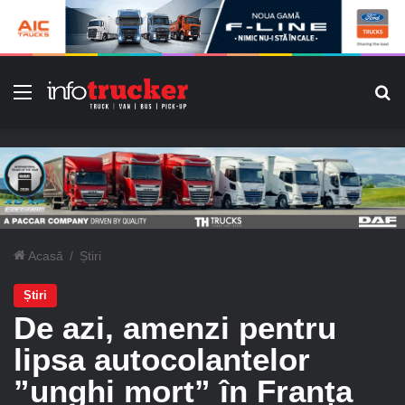
Meniu
C
Acasă
/
Știri
Știri
De azi, amenzi pentru
lipsa autocolantelor
”unghi mort” în Franța