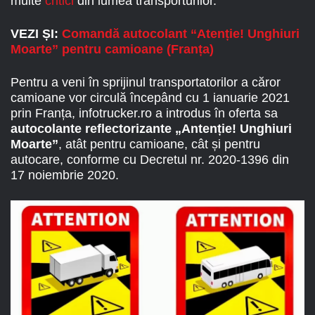
multe
critici
din lumea transporturilor.
VEZI ȘI:
Comandă autocolant “Atenție! Unghiuri
Moarte” pentru camioane (Franța)
Pentru a veni în sprijinul transportatorilor a căror
camioane vor circulă începând cu 1 ianuarie 2021
prin Franța, infotrucker.ro a introdus în oferta sa
autocolante reflectorizante „Antenție! Unghiuri
Moarte”
, atât pentru camioane, cât și pentru
autocare, conforme cu Decretul nr. 2020-1396 din
17 noiembrie 2020.