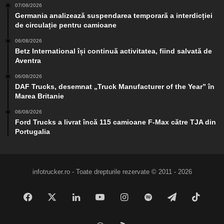
07/08/2026
Germania analizează suspendarea temporară a interdicției
de circulație pentru camioane
06/08/2026
Betz International își continuă activitatea, fiind salvată de
Aventra
06/08/2026
DAF Trucks, desemnat „Truck Manufacturer of the Year” în
Marea Britanie
06/08/2026
Ford Trucks a livrat încă 115 camioane F-Max către TJA din
Portugalia
infotrucker.ro - Toate drepturile rezervate © 2011 - 2026
Facebook
X
LinkedIn
YouTube
Instagram
Spotify
Telegram
TikTo