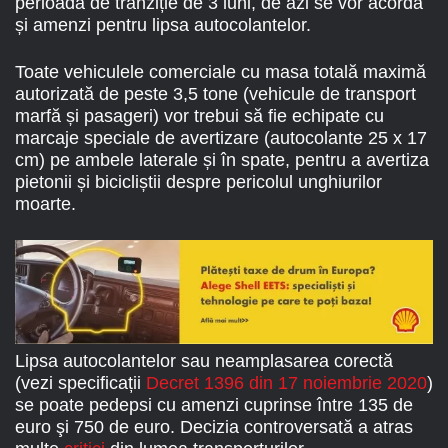
perioadă de tranziție de 3 luni, de azi se vor acorda
și amenzi pentru lipsa autocolantelor.
Toate vehiculele comerciale cu masa totală maximă
autorizată de peste 3,5 tone (vehicule de transport
marfă și pasageri) vor trebui să fie echipate cu
marcaje speciale de avertizare (autocolante 25 x 17
cm) pe ambele laterale și în spate, pentru a avertiza
pietonii și bicicliștii despre pericolul unghiurilor
moarte.
Lipsa autocolantelor sau neamplasarea corectă
(vezi specificații
Decret 1396 din 17 noiembrie 2020
)
se poate pedepsi cu amenzi cuprinse între 135 de
euro şi 750 de euro. Decizia controversată a atras