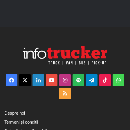
Facebook
X
LinkedIn
YouTube
Instagram
Spotify
Telegram
TikTok
Wha
RSS
Despre noi
Termeni și condiții