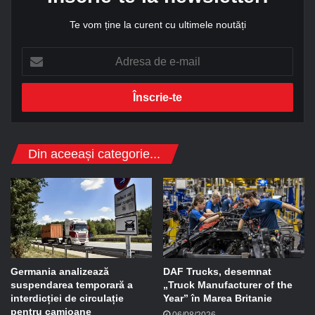
Te vom ține la curent cu ultimele noutăți
A
d
r
e
s
a
d
Din aceeași categorie...
e
e
-
m
a
i
l
Germania analizează
DAF Trucks, desemnat
suspendarea temporară a
„Truck Manufacturer of the
interdicției de circulație
Year” în Marea Britanie
pentru camioane
06/08/2026