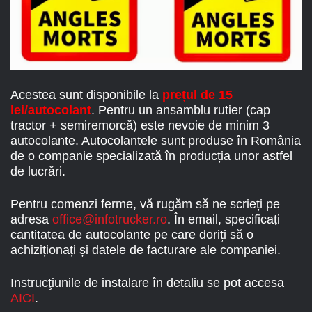
Acestea sunt disponibile la
prețul de 15
lei/autocolant
. Pentru un ansamblu rutier (cap
tractor + semiremorcă) este nevoie de minim 3
autocolante. Autocolantele sunt produse în România
de o companie specializată în producția unor astfel
de lucrări.
Pentru comenzi ferme, vă rugăm să ne scrieți pe
adresa
office@infotrucker.ro
. În email, specificați
cantitatea de autocolante pe care doriți să o
achiziționați și datele de facturare ale companiei.
Instrucţiunile de instalare în detaliu se pot accesa
AICI
.