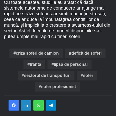
Cu toate acestea, studiile au arătat că dacă
sistemele autonome de conducere ar ajunge mai
rapid pe străzi, șoferii s-ar simți mai puțin stresați,
ceea ce ar duce la îmbunătățirea condițiilor de
muncă, și implicit la o creștere a awarness-uului din
sector. Astfel, locurile de muncă disponibile s-ar
putea umple mai rapid cu tineri șoferi.
criza soferi de camion
deficit de soferi
franta
lipsa de personal
sectorul de transporturi
sofer
sofer profesionist
Facebook
LinkedIn
WhatsApp
Telegram