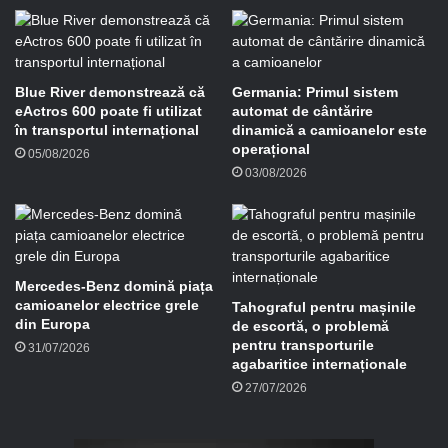
e
-
m
a
i
Blue River demonstrează că
Germania: Primul sistem
l
eActros 600 poate fi utilizat
automat de cântărire
în transportul internațional
dinamică a camioanelor este
operațional
05/08/2026
03/08/2026
Mercedes-Benz domină piața
camioanelor electrice grele
Tahograful pentru mașinile
din Europa
de escortă, o problemă
pentru transporturile
31/07/2026
agabaritice internaționale
27/07/2026