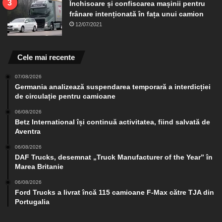
Închisoare și confiscarea mașinii pentru
frânare intenționată în fața unui camion
12/07/2021
Cele mai recente
07/08/2026
Germania analizează suspendarea temporară a interdicției
de circulație pentru camioane
06/08/2026
Betz International își continuă activitatea, fiind salvată de
Aventra
06/08/2026
DAF Trucks, desemnat „Truck Manufacturer of the Year” în
Marea Britanie
06/08/2026
Ford Trucks a livrat încă 115 camioane F-Max către TJA din
Portugalia