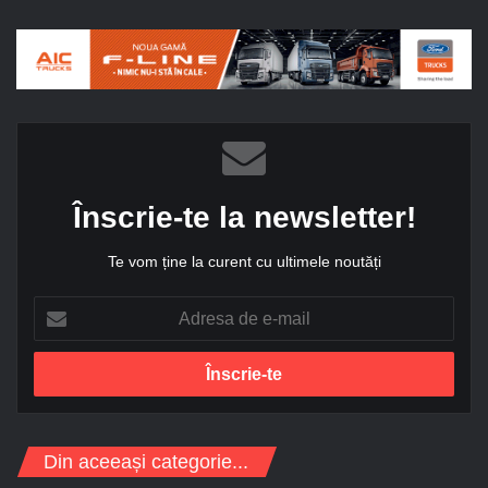
Înscrie-te la newsletter!
Te vom ține la curent cu ultimele noutăți
A
d
r
e
s
a
d
Din aceeași categorie...
e