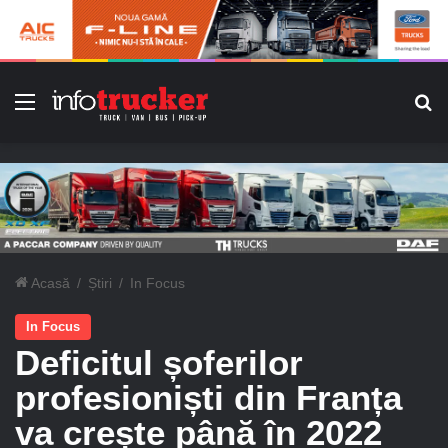
Meniu
C
Acasă
/
Știri
/
In Focus
In Focus
Deficitul șoferilor
profesioniști din Franța
va crește până în 2022