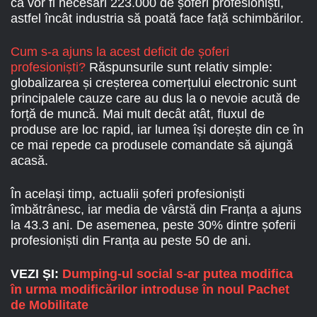
că vor fi necesari 223.000 de șoferi profesioniști,
astfel încât industria să poată face față schimbărilor.
Cum s-a ajuns la acest deficit de șoferi
profesioniști?
Răspunsurile sunt relativ simple:
globalizarea și creșterea comerțului electronic sunt
principalele cauze care au dus la o nevoie acută de
forță de muncă. Mai mult decât atât, fluxul de
produse are loc rapid, iar lumea își dorește din ce în
ce mai repede ca produsele comandate să ajungă
acasă.
În același timp, actualii șoferi profesioniști
îmbătrânesc, iar media de vârstă din Franța a ajuns
la 43.3 ani. De asemenea, peste 30% dintre șoferii
profesioniști din Franța au peste 50 de ani.
VEZI ȘI:
Dumping-ul social s-ar putea modifica
în urma modificărilor introduse în noul Pachet
de Mobilitate