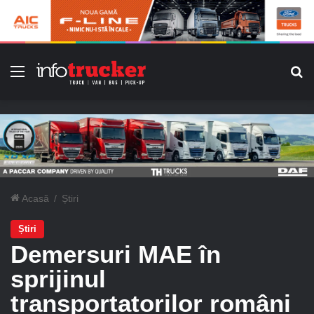
Meniu
C
Acasă
/
Știri
Știri
Demersuri MAE în
sprijinul
transportatorilor români