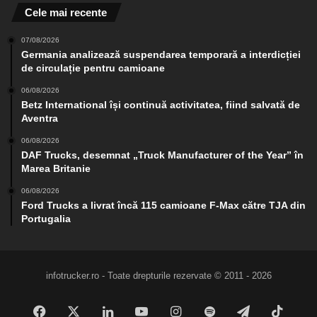
Cele mai recente
07/08/2026
Germania analizează suspendarea temporară a interdicției
de circulație pentru camioane
06/08/2026
Betz International își continuă activitatea, fiind salvată de
Aventra
06/08/2026
DAF Trucks, desemnat „Truck Manufacturer of the Year” în
Marea Britanie
06/08/2026
Ford Trucks a livrat încă 115 camioane F-Max către TJA din
Portugalia
infotrucker.ro - Toate drepturile rezervate © 2011 - 2026
Facebook
X
LinkedIn
YouTube
Instagram
Spotify
Telegram
TikTo