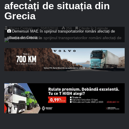
afectați de situația din
Grecia
Mircea Ciolpan
20/02/2016
256
Citește în 3 minute
Demersuri MAE în sprijinul transportatorilor români afectați de
situația din Grecia