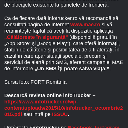
de blocajele existente la punctele de frontieră.
Ca de fiecare dată infotrucker.ro vă recomandă să
consultați pagina de Internet
www.mae.ro
şi vă
reaminteşte faptul că aveți la dispoziție aplicaţia
„Călătoreşte în siguranţă”
(disponibilă gratuit în
„App Store” şi „Google Play”), care oferă informaţii,
sfaturi de călătorie şi posibilitatea de a fi alertați, în
cazul în care apar situaţii speciale, precum şi
serviciul de alertă prin SMS, aferent campaniei MAE
de informare
„Un SMS îţi poate salva viaţa!”
.
Sursa foto: FORT România
Descarcă revista online infoTrucker –
https://www.infotrucker.ro/wp-
content/uploads/2015/10/infotrucker_octombrie2
015.pdf
sau intră pe
ISSUU
.
Urmărește
#infotrucker
pe
Facebook
,
Instagram
,