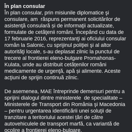
În plan consular
În plan consular, prin misiunile diplomatice şi
consulare, am răspuns permanent solicitărilor de
asistenţă consulară și de informaţii actualizate,
formulate de cetăţenii români. Începând cu data de
17 februarie 2016, reprezentanţi ai oficiului consular
român la Salonic, cu sprijinul poliţiei şi al altor
autorităţi locale, s-au deplasat zilnic la punctul de
trecere al frontierei eleno-bulgare Promahonas-
Kulata, unde au distribuit cetățenilor români
medicamente de urgenţă, apă și alimente. Aceste
acţiuni de sprijin continuă zilnic.
De asemenea, MAE întreprinde demersuri pentru a
sprijini dialogul dintre ministerele de specialitate –
Ministerele de Transport din România şi Macedonia
– pentru urgentarea identificării unei soluţii de
tranzitare a teritoriului acestei țări de către
autovehiculele de transport marfă, ca variantă de
ocolire a frontierei eleno-bulgare.