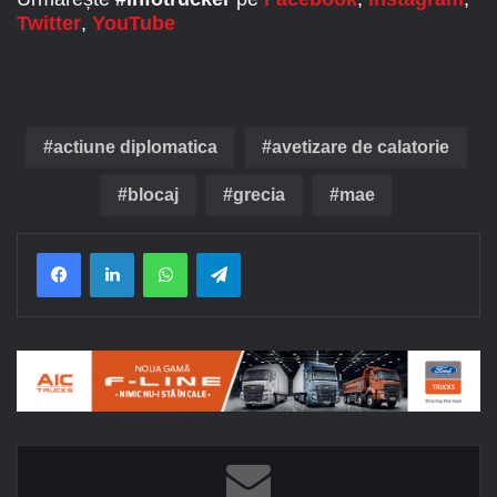
Twitter
,
YouTube
actiune diplomatica
avetizare de calatorie
blocaj
grecia
mae
Facebook
LinkedIn
WhatsApp
Telegram