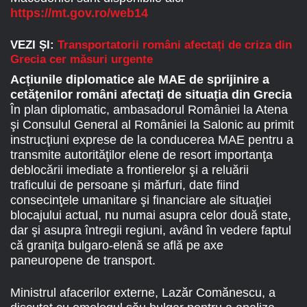
https://mt.gov.ro/web14
VEZI ȘI:
Transportatorii români afectați de criza din
Grecia cer măsuri urgente
Acțiunile diplomatice ale MAE de sprijinire a
cetățenilor români afectați de situația din Grecia
În plan diplomatic, ambasadorul României la Atena
şi Consulul General al României la Salonic au primit
instrucţiuni exprese de la conducerea MAE pentru a
transmite autorităţilor elene de resort importanţa
deblocării imediate a frontierelor şi a reluării
traficului de persoane şi mărfuri, date fiind
consecinţele umanitare şi financiare ale situaţiei
blocajului actual, nu numai asupra celor două state,
dar şi asupra întregii regiuni, având în vedere faptul
că graniţa bulgaro-elenă se află pe axe
paneuropene de transport.
Ministrul afacerilor externe, Lazăr Comănescu, a