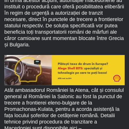
În urma acestor acţiuni, autoritățile macedonene au
instituit o procedură care oferă posibilitatea eliberării
în regim de urgență a autorizației de tranzit
necesare, direct în punctele de trecere a frontierelor
statului respectiv. De soluția specificată vor putea
beneficia toți transportatorii români de mărfuri ale
căror camioane sunt momentan blocate între Grecia
și Bulgaria.
Atât ambasadorul României la Atena, cât și consulul
general al României la Salonic au fost la punctul de
trecere a frontierei eleno-bulgare de la
Promachonas-Kulata, pentru a acorda asistență la
fața locului șoferilor de cetățenie română. Detalii
tehnice privind procedura de tranzitare a
Macedoniei sunt disponibile aici –