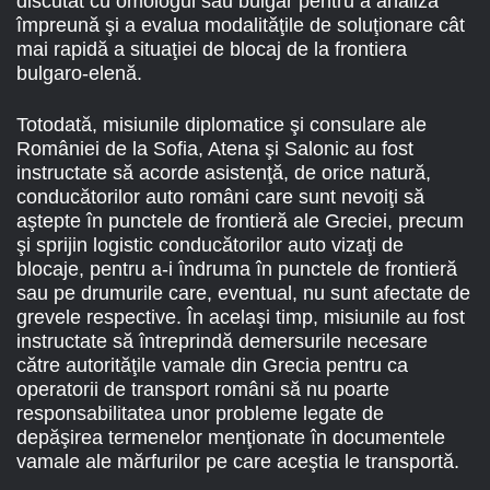
discutat cu omologul său bulgar pentru a analiza
împreună şi a evalua modalităţile de soluţionare cât
mai rapidă a situaţiei de blocaj de la frontiera
bulgaro-elenă.
Totodată, misiunile diplomatice şi consulare ale
României de la Sofia, Atena şi Salonic au fost
instructate să acorde asistenţă, de orice natură,
conducătorilor auto români care sunt nevoiţi să
aştepte în punctele de frontieră ale Greciei, precum
şi sprijin logistic conducătorilor auto vizaţi de
blocaje, pentru a-i îndruma în punctele de frontieră
sau pe drumurile care, eventual, nu sunt afectate de
grevele respective. În acelaşi timp, misiunile au fost
instructate să întreprindă demersurile necesare
către autorităţile vamale din Grecia pentru ca
operatorii de transport români să nu poarte
responsabilitatea unor probleme legate de
depăşirea termenelor menţionate în documentele
vamale ale mărfurilor pe care aceştia le transportă.