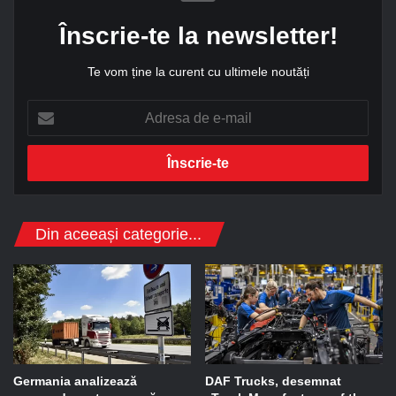
Înscrie-te la newsletter!
Te vom ține la curent cu ultimele noutăți
A
d
r
e
s
a
d
Din aceeași categorie...
e
e
-
m
a
i
l
Germania analizează
DAF Trucks, desemnat