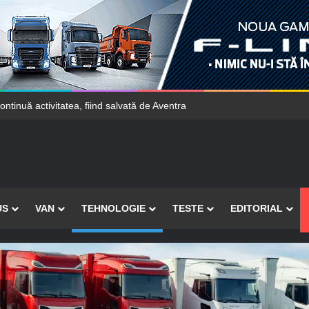
ercedes-Benz vor găsi mai ușor locuri de parcare
US
VAN
TEHNOLOGIE
TESTE
EDITORIAL