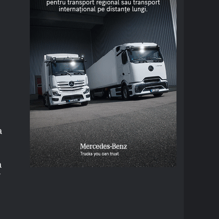
a
a
r