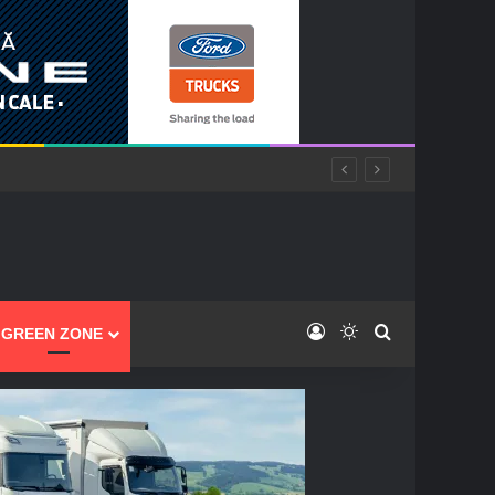
Log In
Switch skin
Caută
GREEN ZONE