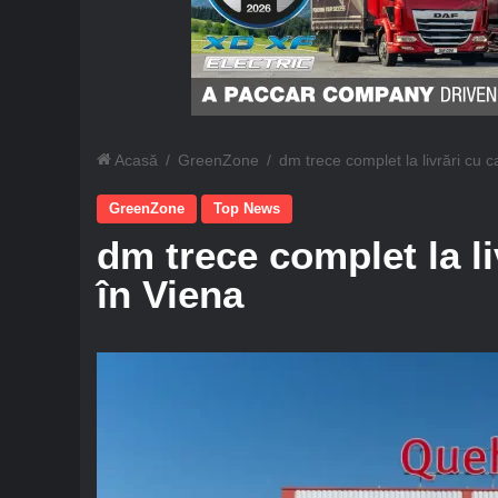
Acasă
/
GreenZone
/
dm trece complet la livrări cu 
GreenZone
Top News
dm trece complet la li
în Viena