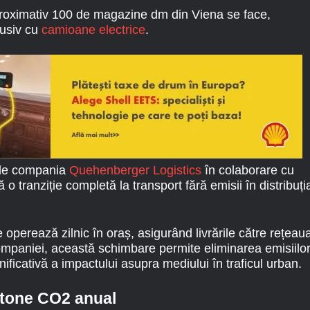
proximativ 100 de magazine dm din Viena se face,
usiv cu
camioane electrice
.
 de compania
Quehenberger Logistics
în colaborare cu
o tranziție completă la transport fără emisii în distribuți
operează zilnic în oraș, asigurând livrările către rețeau
ompaniei, această schimbare permite eliminarea emisiilo
ificativă a impactului asupra mediului în traficul urban.
 tone CO2 anual