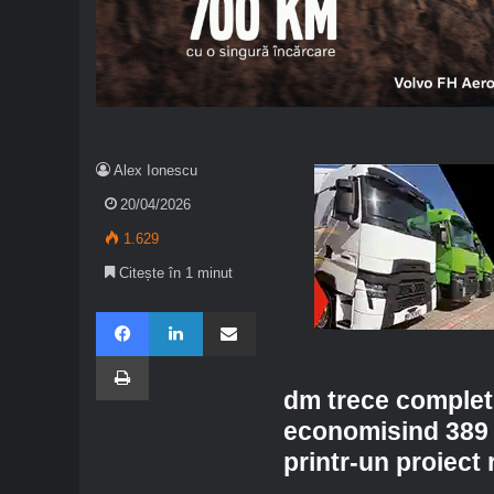
Alex Ionescu
20/04/2026
1.629
Citește în 1 minut
Facebook
LinkedIn
Share via Email
Imprimare
dm trece complet l
economisind 389 
printr-un proiect