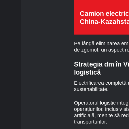
Camion electric
China-Kazahst
Pe lângă eliminarea emis
de zgomot, un aspect rel
Strategia dm în Vi
logistică
Electrificarea completă a
sustenabilitate.
Operatorul logistic integ
operațiunilor, inclusiv s
artificială, menite să re
transporturilor.