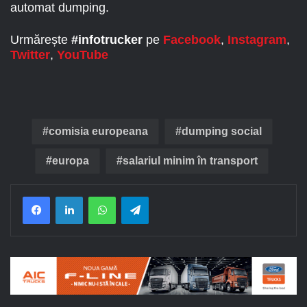
automat dumping.
Urmărește
#infotrucker
pe
Facebook
,
Instagram
,
Twitter
,
YouTube
comisia europeana
dumping social
europa
salariul minim în transport
Facebook
LinkedIn
WhatsApp
Telegram