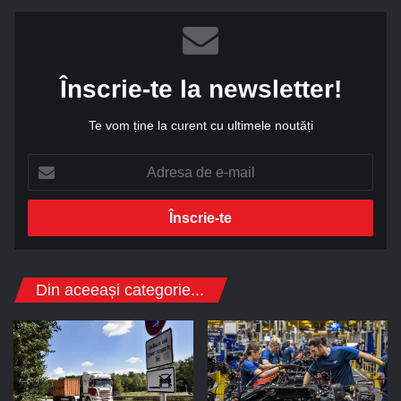
Înscrie-te la newsletter!
Te vom ține la curent cu ultimele noutăți
A
d
r
e
s
a
d
Din aceeași categorie...
e
e
-
m
a
i