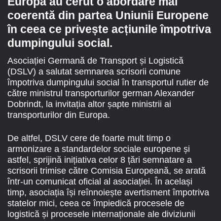
Europa au cerut o abordare mai
coerentă din partea Uniunii Europene
în ceea ce privește acțiunile împotriva
dumpingului social.
Asociației Germană de Transport și Logistică
(DSLV) a salutat semnarea scrisorii comune
împotriva dumpingului social în transportul rutier de
către ministrul transporturilor german Alexander
Dobrindt, la invitația altor șapte ministrii ai
transporturilor din Europa.
De altfel, DSLV cere de foarte mult timp o
armonizare a standardelor sociale europene și
astfel, sprijină inițiativa celor 8 țări semnatare a
scrisorii trimise către Comisia Europeană, se arată
într-un comunicat oficial al asociației. În același
timp, asociația își reînnoiește avertisment împotriva
statelor mici, ceea ce împiedică procesele de
logistică și procesele internaționale ale diviziunii