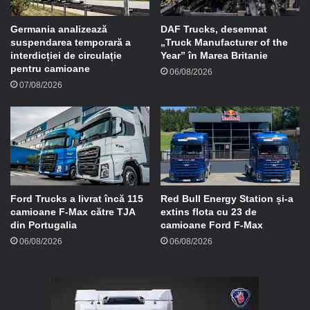
l
Germania analizează
DAF Trucks, desemnat
suspendarea temporară a
„Truck Manufacturer of the
interdicției de circulație
Year” în Marea Britanie
pentru camioane
06/08/2026
07/08/2026
Ford Trucks a livrat încă 115
Red Bull Energy Station și-a
camioane F-Max către TJA
extins flota cu 23 de
din Portugalia
camioane Ford F-Max
06/08/2026
06/08/2026