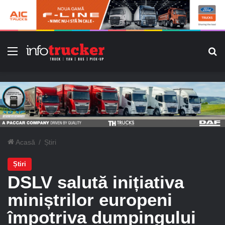
Meniu
C
Acasă
/
Știri
Știri
DSLV salută inițiativa
miniștrilor europeni
împotriva dumpingului