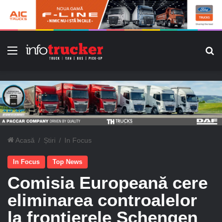
Meniu
C
Acasă
/
Știri
/
In Focus
In Focus
Top News
Comisia Europeană cere
eliminarea controalelor
la frontierele Schengen