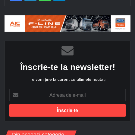
Înscrie-te la newsletter!
Te vom ține la curent cu ultimele noutăți
A
d
r
e
s
a
d
Din aceeași categorie...