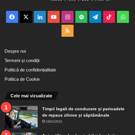
Facebook
X
LinkedIn
YouTube
Instagram
Spotify
Telegram
TikTok
Wha
RSS
Despre noi
Termeni și condiții
Politică de confidențialitate
Politica de Cookie
Cele mai vizualizate
Timpii legali de conducere și perioadele
de repaus zilnice și săptămânale
19/01/2015