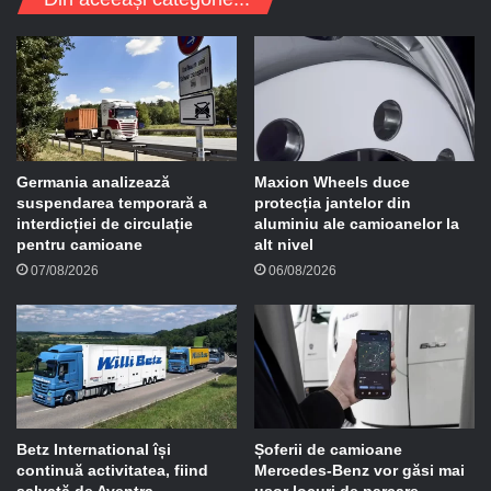
e
e
-
m
a
i
l
Germania analizează
Maxion Wheels duce
suspendarea temporară a
protecția jantelor din
interdicției de circulație
aluminiu ale camioanelor la
pentru camioane
alt nivel
07/08/2026
06/08/2026
Betz International își
Șoferii de camioane
continuă activitatea, fiind
Mercedes-Benz vor găsi mai