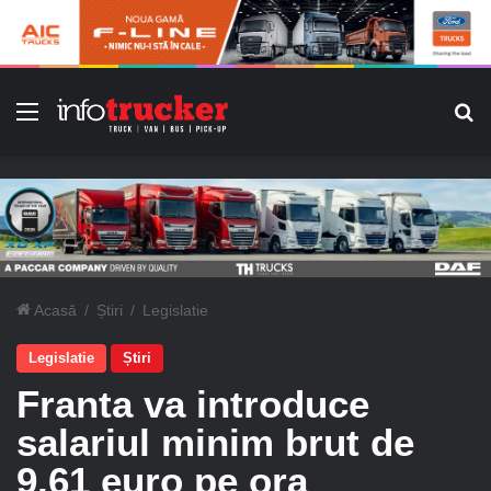
Meniu
C
Acasă
/
Știri
/
Legislatie
Legislatie
Știri
Franta va introduce
salariul minim brut de
9.61 euro pe ora