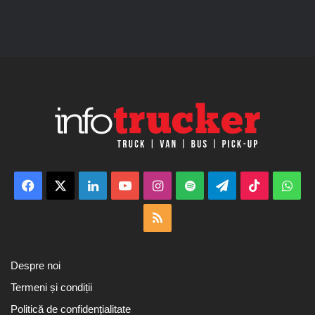
Facebook
X
LinkedIn
YouTube
Instagram
Spotify
Telegram
TikTok
Wha
RSS
Despre noi
Termeni și condiții
Politică de confidențialitate