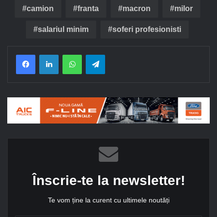
camion
franta
macron
milor
salariul minim
soferi profesionisti
Facebook
LinkedIn
WhatsApp
Telegram
Înscrie-te la newsletter!
Te vom ține la curent cu ultimele noutăți