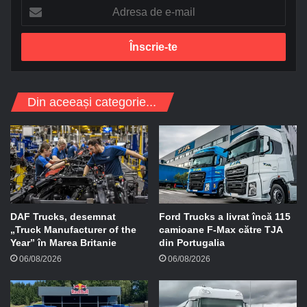
A
d
r
e
s
a
d
Din aceeași categorie...
e
e
-
m
a
i
l
DAF Trucks, desemnat
Ford Trucks a livrat încă 115
„Truck Manufacturer of the
camioane F-Max către TJA
Year” în Marea Britanie
din Portugalia
06/08/2026
06/08/2026