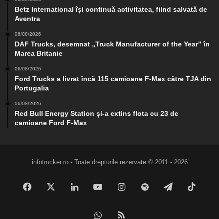
Betz International își continuă activitatea, fiind salvată de
Aventra
06/08/2026
DAF Trucks, desemnat „Truck Manufacturer of the Year” în
Marea Britanie
06/08/2026
Ford Trucks a livrat încă 115 camioane F-Max către TJA din
Portugalia
06/08/2026
Red Bull Energy Station și-a extins flota cu 23 de
camioane Ford F-Max
infotrucker.ro - Toate drepturile rezervate © 2011 - 2026
Facebook
X
LinkedIn
YouTube
Instagram
Spotify
Telegram
TikTo
WhatsApp
RSS