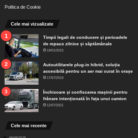
Politica de Cookie
Cele mai vizualizate
Timpii legali de conducere și perioadele
de repaus zilnice și săptămânale
19/01/2015
Autoutilitarele plug-in hibrid, soluția
accesibilă pentru un aer mai curat în orașe
17/07/2019
Închisoare și confiscarea mașinii pentru
frânare intenționată în fața unui camion
12/07/2021
Cele mai recente
06/08/2026