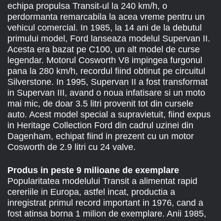
echipa propulsa Transit-ul la 240 km/h, o
perdormanta remarcabila la acea vreme pentru un
vehicul comercial. In 1985, la 14 ani de la debutul
primului model, Ford lanseaza modelul Supervan II.
Acesta era bazat pe C100, un alt model de curse
legendar. Motorul Cosworth V8 impingea furgonul
pana la 280 km/h, recordul fiind obtinut pe circuitul
Silverstone. In 1995, Supervan II a fost transformat
in Supervan III, avand o noua infatisare si un moto
mai mic, de doar 3.5 litri provenit tot din cursele
auto. Acest model special a supravietuit, fiind expus
in Heritage Collection Ford din cadrul uzinei din
Dagenham, echipat fiind in prezent cu un motor
Cosworth de 2.9 litri cu 24 valve.
Produs in peste 9 milioane de exemplare
Popularitatea modelului Transit a alimentat rapid
cereriile in Europa, astfel incat, productia a
inregistrat primul record important in 1976, cand a
fost atinsa borna 1 milion de exemplare. Anii 1985,