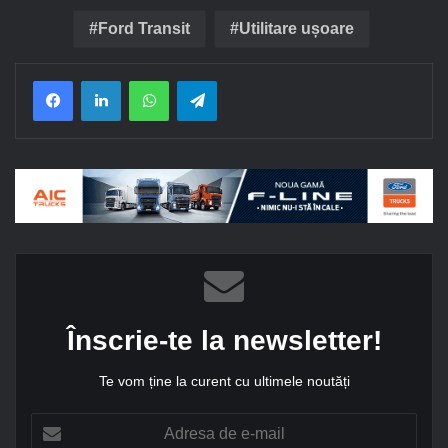
Ford Transit
Utilitare ușoare
Facebook
LinkedIn
WhatsApp
Telegram
Înscrie-te la newsletter!
Te vom ține la curent cu ultimele noutăți
A
d