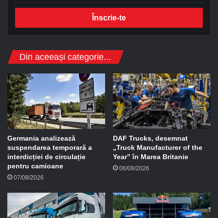
r
e
s
a
d
Din aceeași categorie...
e
e
-
m
a
i
l
Germania analizează
DAF Trucks, desemnat
suspendarea temporară a
„Truck Manufacturer of the
interdicției de circulație
Year” în Marea Britanie
pentru camioane
06/08/2026
07/08/2026