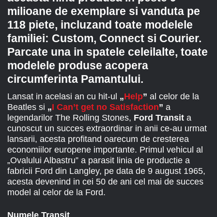
milioane de exemplare si vanduta pe
118 piete, incluzand toate modelele
familiei: Custom, Connect si Courier.
Parcate una in spatele celeilalte, toate
modelele produse acopera
circumferinta Pamantului.
Lansat in acelasi an cu hit-ul
„
Help
”
al celor de la
Beatles si
„
I Can’t get no Satisfaction
”
a
legendarilor The Rolling Stones,
Ford Transit
a
cunoscut un succes extraordinar in anii ce-au urmat
lansarii, acesta profitand oarecum de cresterea
economiilor europene importante. Primul vehicul al
„Ovalului Albastru” a parasit linia de productie a
fabricii Ford din Langley, pe data de 9 august 1965,
acesta devenind in cei 50 de ani cel mai de succes
model al celor de la Ford.
Numele Transit