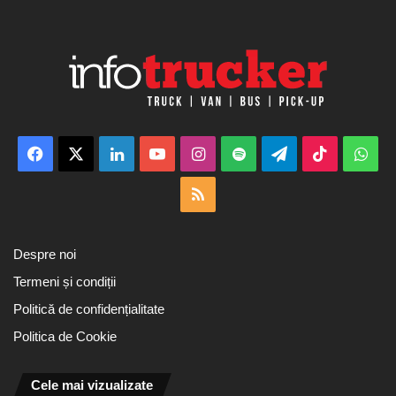
Facebook
X
LinkedIn
YouTube
Instagram
Spotify
Telegram
TikTok
Wha
RSS
Despre noi
Termeni și condiții
Politică de confidențialitate
Politica de Cookie
Cele mai vizualizate