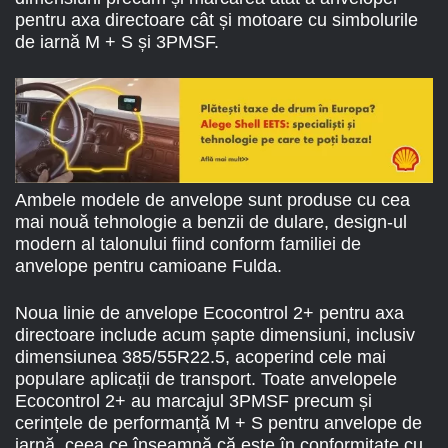
pentru axa directoare cât și motoare cu simbolurile
de iarnă M + S și 3PMSF.
Ambele modele de anvelope sunt produse cu cea
mai nouă tehnologie a benzii de dulare, design-ul
modern al talonului fiind conform familiei de
anvelope pentru camioane Fulda.
Noua linie de anvelope Ecocontrol 2+ pentru axa
directoare include acum șapte dimensiuni, inclusiv
dimensiunea 385/55R22.5, acoperind cele mai
populare aplicații de transport. Toate anvelopele
Ecocontrol 2+ au marcajul 3PMSF precum și
cerințele de performanță M + S pentru anvelope de
iarnă, ceea ce înseamnă că este în conformitate cu