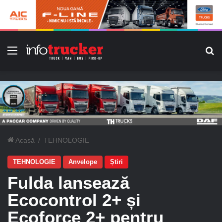
Meniu
C
Acasă
/
TEHNOLOGIE
TEHNOLOGIE
Anvelope
Știri
Fulda lansează
Ecocontrol 2+ și
Ecoforce 2+ pentru