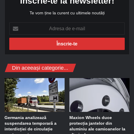
Înscrie-te la newsletter!
Te vom ține la curent cu ultimele noutăți
A
d
r
e
s
a
d
Din aceeași categorie...
e
e
-
m
a
i
l
Germania analizează
Maxion Wheels duce
suspendarea temporară a
protecția jantelor din
interdicției de circulație
aluminiu ale camioanelor la