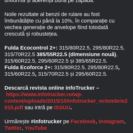
uniformă și aderență bună pe zăpadă.
Noile rezultate al benzii de rulare au fost
îmbunătățite cu până la 10%, în comparație cu
vechea generație de anvelope fiind totodată
crescută și robustețea.
Fulda Ecocontrol 2+:
315/80R22.5, 295/80R22.5,
315/70R22.5
385/55R22.5 (dimensiune nouă)
,
315/60R22.5, 295/60R22.5 și 385/65R22.5.
Fulda Ecoforce 2+:
315/80R22.5, 295/80R22.5
,
315/60R22.5
,
315/70R22.5 și 295/60R22.5.
Descarcă revista online infoTrucker –
https://www.infotrucker.ro/wp-
content/uploads/2015/10/infotrucker_octombrie2
015.pdf
sau intră pe
ISSUU
.
Urmărește
#infotrucker
pe
Facebook
,
Instagram
,
Twitter
,
YouTube