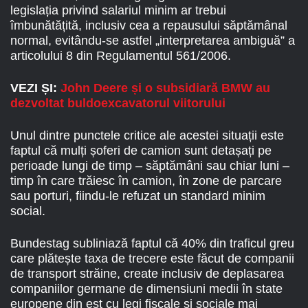
legislația privind salariul minim ar trebui
îmbunătățită, inclusiv cea a repausului săptămânal
normal, evitându-se astfel „interpretarea ambiguă” a
articolului 8 din Regulamentul 561/2006.
VEZI ȘI:
John Deere și o subsidiară BMW au
dezvoltat buldoexcavatorul viitorului
Unul dintre punctele critice ale acestei situații este
faptul că mulți șoferi de camion sunt detașați pe
perioade lungi de timp – săptămâni sau chiar luni –
timp în care trăiesc în camion, în zone de parcare
sau porturi, fiindu-le refuzat un standard minim
social.
Bundestag subliniază faptul că 40% din traficul greu
care plătește taxa de trecere este făcut de companii
de transport străine, create inclusiv de deplasarea
companiilor germane de dimensiuni medii în state
europene din est cu legi fiscale și sociale mai