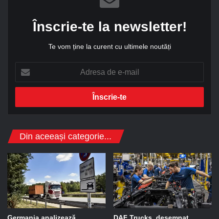
Înscrie-te la newsletter!
Te vom ține la curent cu ultimele noutăți
A
d
r
e
s
a
d
Din aceeași categorie...
e
e
-
m
a
i
l
Germania analizează
DAF Trucks, desemnat