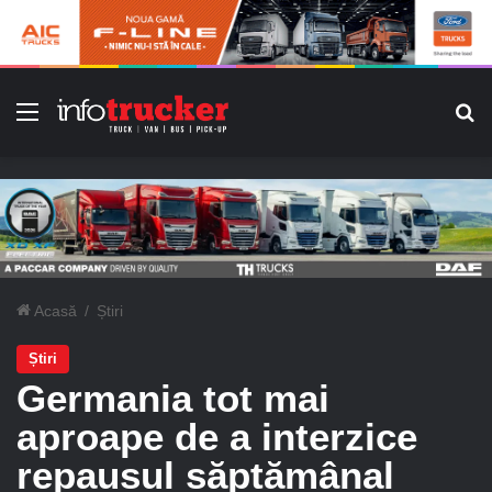
Meniu
C
Acasă
/
Știri
Știri
Germania tot mai
aproape de a interzice
repausul săptămânal