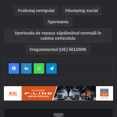
cabotaj neregulat
dumping social
germania
perioada de repaus săptămânal normală în
cabina vehicululu
regulamentul (UE) 561/2006
Facebook
LinkedIn
WhatsApp
Telegram