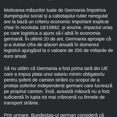
Motivarea măsurilor luate de Germania împotriva
dumpingului social și a cabotajului rutier neregulat
are la bază un criteriu economic important explicat
chiar în rezoluția 18/10882, și anume, impactul uriaș
pe care logistica a ajuns să-l aibă în economia
germană. În ultimii 20 de ani, Germania aproape că
și-a dublat cifra de afaceri anuală în domeniul
logisticii ajungând la o valoare de 250 de miliarde de
euro anual.
Să nu uităm că Germania a fost prima țară din UE
care a impus plata unui salariu minim obligatoriu
pentru șoferii de camion străini cu scopul de a
proteja șoferilor independenți germani care lucrează
pe propriul camion. Însă, această măsură nu a fost
suficientă în lupta tot mai crâncenă cu firmele de
transport străine.
Prin urmare, Bundestag-ul german consideră că