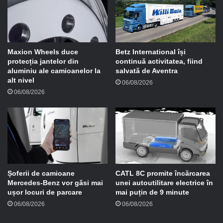
m
a
i
l
Maxion Wheels duce
Betz International își
protecția jantelor din
continuă activitatea, fiind
aluminiu ale camioanelor la
salvată de Aventra
alt nivel
06/08/2026
06/08/2026
Șoferii de camioane
CATL 8C promite încărcarea
Mercedes-Benz vor găsi mai
unei autoutilitare electrice în
ușor locuri de parcare
mai puțin de 9 minute
06/08/2026
06/08/2026