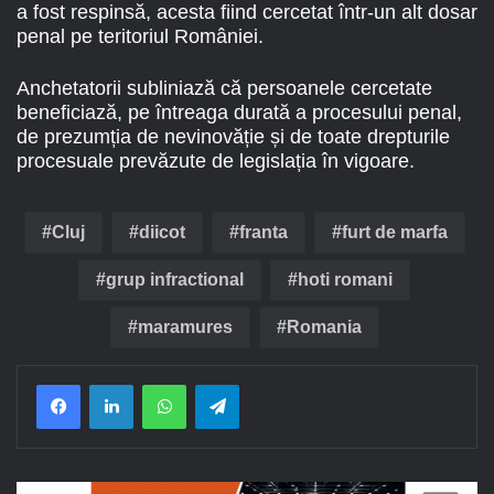
a fost respinsă, acesta fiind cercetat într-un alt dosar
penal pe teritoriul României.
Anchetatorii subliniază că persoanele cercetate
beneficiază, pe întreaga durată a procesului penal,
de prezumția de nevinovăție și de toate drepturile
procesuale prevăzute de legislația în vigoare.
Cluj
diicot
franta
furt de marfa
grup infractional
hoti romani
maramures
Romania
Facebook
LinkedIn
WhatsApp
Telegram