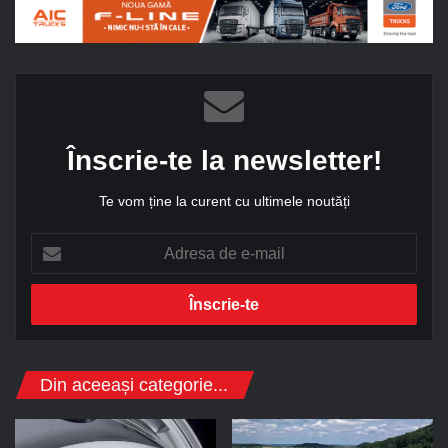
Înscrie-te la newsletter!
Te vom ține la curent cu ultimele noutăți
A
d
r
e
s
a
d
Din aceeași categorie...
e
e
-