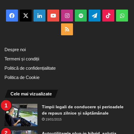
Facebook
X
LinkedIn
YouTube
Instagram
Spotify
Telegram
TikTok
Wha
RSS
Despre noi
Termeni și condiții
Politică de confidențialitate
Politica de Cookie
Cele mai vizualizate
Timpii legali de conducere și perioadele
de repaus zilnice și săptămânale
19/01/2015
Autoutilitarele plug-in hibrid, soluția