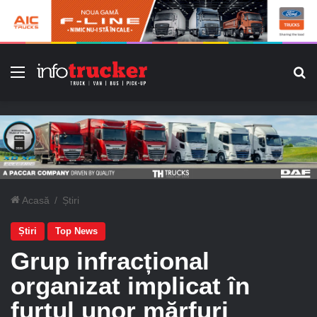
Meniu
C
Acasă
/
Știri
Știri
Top News
Grup infracțional
organizat implicat în
furtul unor mărfuri