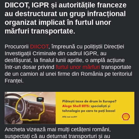
DIICOT, IGPR și autoritățile franceze
au destructurat un grup infracțional
organizat implicat în furtul unor
mărfuri transportate.
Procurorii
DIICOT
, împreună cu polițiștii Direcției
Investigații Criminale din cadrul IGPR, au
desfășurat, la finalul lunii aprilie, o amplă acțiune
într-un dosar privind
furtul unor mărfuri
transportate
de un camion al unei firme din România pe teritoriul
Franței.
Ancheta vizează mai mulți cetățeni români,
suspectați că au deturnat transporturi și au