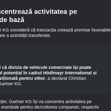
ncentrează activitatea pe
 de bază
er KG consideră că tranzacția creează premise favorabile
re a activității transferate.
că divizia de vehicule comerciale își poate
ul potențial în cadrul Hödlmayr International și
iționată pentru viitor
, a declarat Christian
Gartner KG.
ției, Gartner KG își va concentra activitatea pe
esențiale pentru dezvoltarea companiei, respectiv