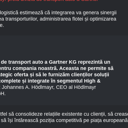
ogistică estimează că integrarea va genera sinergii
a transporturilor, administrarea flotei și optimizarea
e.
ei de transport auto a Gartner KG reprezintă un
entru compania noastră. Aceasta ne permite să
egic oferta și să le furnizăm clienților soluții
 complete și integrate în segmentul High &
at Johannes A. Hödlmayr, CEO al Hödlmayr
bH.
l să consolideze relațiile existente cu clienții, să crea
i să își întărească poziția competitivă pe piața europeană