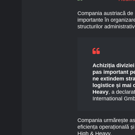
Compania austriacă de l
importante în organizare
structurilor administrativ
Achiziția divizi
pas important p
ne extindem strat
logistice și mai
Heavy
, a declar
International Gm
Compania urmărește astfe
eficiența operațională ș
High & Heavy.