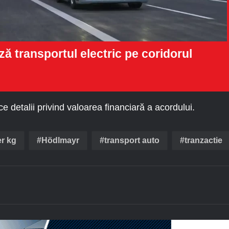
transportul electric pe coridorul
ce detalii privind valoarea financiară a acordului.
er kg
Hödlmayr
transport auto
tranzactie