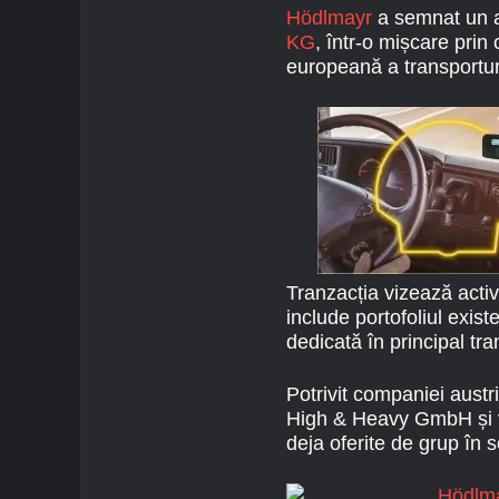
Hödlmayr
a semnat un ac
KG
, într-o mișcare prin
europeană a transportur
Tranzacția vizează activ
include portofoliul exist
dedicată în principal tra
Potrivit companiei austri
High & Heavy GmbH și vor
deja oferite de grup în 