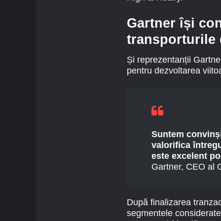
Gartner își co
transporturile
Și reprezentanții Gartn
pentru dezvoltarea viitoa
Suntem convinși 
valorifica întreg
este excelent poz
Gartner, CEO al 
După finalizarea tranzac
segmentele considerate 