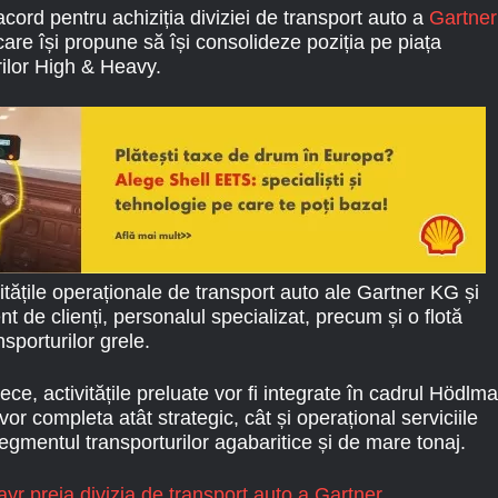
ord pentru achiziția diviziei de transport auto a
Gartner
 care își propune să își consolideze poziția pe piața
ilor High & Heavy.
itățile operaționale de transport auto ale Gartner KG și
ent de clienți, personalul specializat, precum și o flotă
nsporturilor grele.
ece, activitățile preluate vor fi integrate în cadrul Hödlma
 completa atât strategic, cât și operațional serviciile
segmentul transporturilor agabaritice și de mare tonaj.