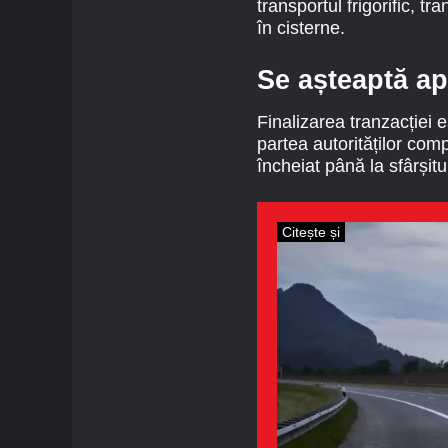
transportul frigorific, t
în cisterne.
Se așteaptă ap
Finalizarea tranzacției 
partea autorităților co
încheiat până la sfârșitu
Citește și