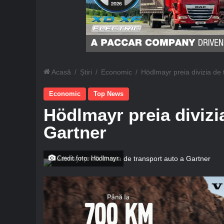
Acasă
/
Știri
/
Economic
/
Hödlmayr preia divizia de 
Economic
Top News
Hödlmayr preia divizi
Gartner
Credit foto: Hödlmayr