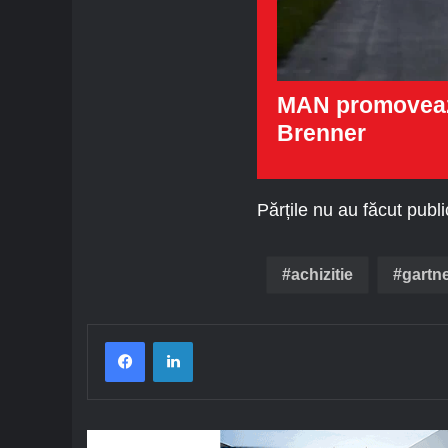
MAN promovează 
Brenner
Părțile nu au făcut publi
achizitie
gartn
Facebook
LinkedIn