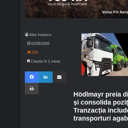
Alex Ionescu
01/06/2026
529
Citește în 1 minut
Facebook
LinkedIn
Share via Email
Imprimare
Hödlmayr preia di
și consolida pozi
Tranzacția include 
transporturi agaba