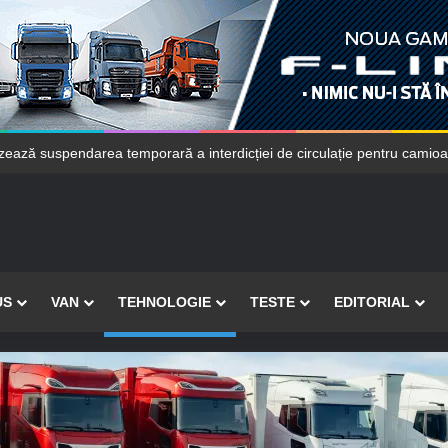
ce protecția jantelor din aluminiu ale camioanelor la alt nivel
US
VAN
TEHNOLOGIE
TESTE
EDITORIAL