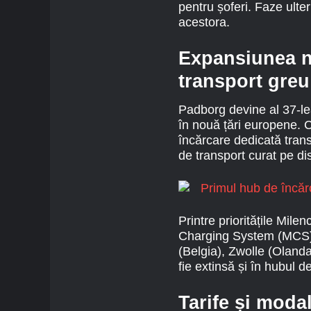
pentru șoferi. Faze ulte
acestora.
Expansiunea no
transport greu
Padborg devine al 37-l
în nouă țări europene. 
încărcare dedicată tran
de transport curat pe dis
Printre prioritățile Mi
Charging System (MCS), 
(Belgia), Zwolle (Oland
fie extinsă și în hubul d
Tarife și modal