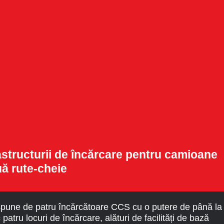
astructurii de încărcare pentru camioane
uă rute-cheie
dispune de patru încărcătoare CCS cu o putere de până la
atru locuri de încărcare, alături de facilități de bază