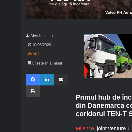
Alex Ionescu
10/06/2026
961
Citește în 1 minut
Facebook
LinkedIn
Share via Email
Imprimare
Primul hub de înc
din Danemarca co
coridorul TEN-T 
Milence
, joint venture