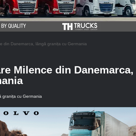
ce din Danemarca, lângă granița cu Germania
are Milence din Danemarca,
mania