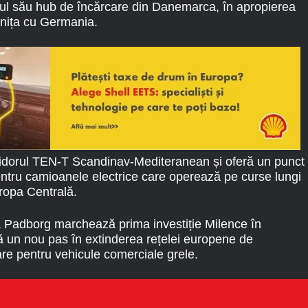
ul său hub de încărcare din Danemarca, în apropierea
anița cu Germania.
ridorul TEN-T Scandinav-Mediteranean și oferă un punct
entru camioanele electrice care operează pe curse lungi
uropa Centrală.
 Padborg marchează prima investiție Milence în
 un nou pas în extinderea rețelei europene de
are pentru vehicule comerciale grele.