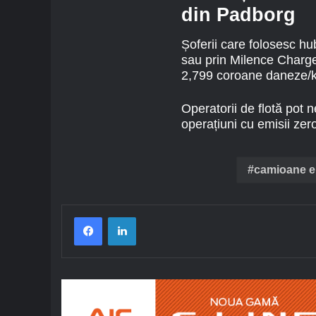
din Padborg
Șoferii care folosesc hu
sau prin Milence Charge
2,799 coroane daneze/k
Operatorii de flotă pot 
operațiuni cu emisii zer
camioane el
Facebook
LinkedIn