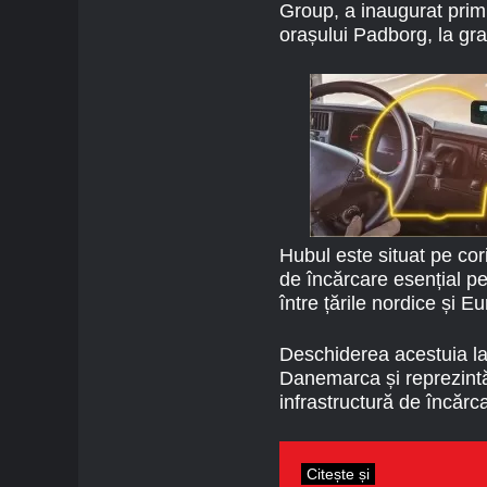
Group, a inaugurat prim
orașului Padborg, la gr
Hubul este situat pe co
de încărcare esențial p
între țările nordice și E
Deschiderea acestuia la
Danemarca și reprezintă
infrastructură de încărc
Citește și