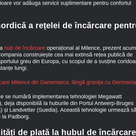
rioare vor adăuga servicii suplimentare pentru confortul
rdică a rețelei de încărcare pent
ea
hub de încărcare
operațional al Milence, prezent acum
Compania construiește cea mai extinsă rețea publică de
sportului greu din Europa, cu scopul de a susține coridoa
tanțe lungi.
lence se numără implementarea tehnologiei Megawatt
deja disponibilă la huburile din Portul Antwerp-Bruges
a) și Landvetter (Suedia). Această tehnologie urmează s
e la Padborg.
ități de plată la hubul de încărcare