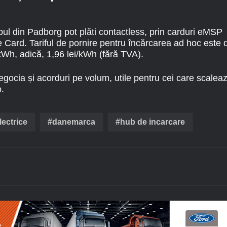
bul din Padborg pot plăti contactless, prin carduri eMSP
 Card. Tariful de pornire pentru încărcarea ad hoc este 
Wh, adică, 1,96 lei/kWh (fără TVA).
negocia și acorduri pe volum, utile pentru cei care scalea
o.
ectrice
danemarca
hub de incarcare