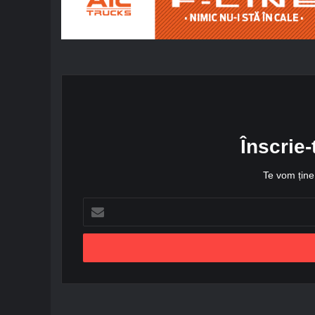
Înscrie-
Te vom ține 
A
d
r
e
s
a
d
e