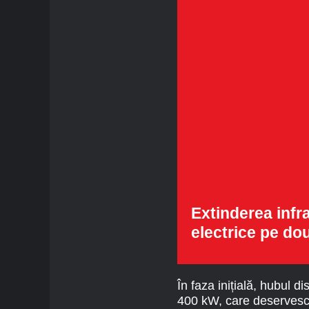
Extinderea infr
electrice pe do
În faza inițială, hubul 
400 kW, care deservesc p