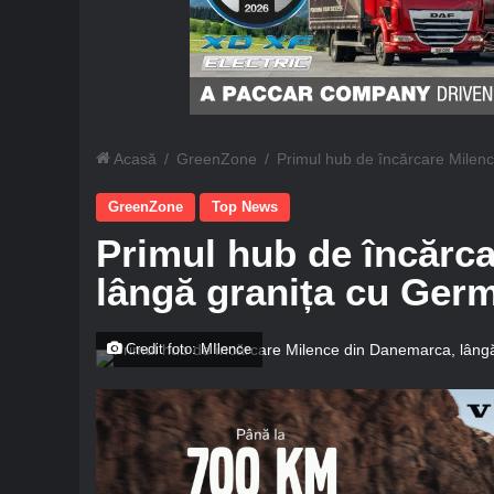
Acasă
/
GreenZone
/
Primul hub de încărcare Milen
GreenZone
Top News
Primul hub de încărc
lângă granița cu Ger
Credit foto: MIlence