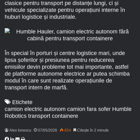
clasice pentru transport pe distanțe lungi, ci și
vehicule specializate pentru operațiuni interne în
huburi logistice și industriale.
În special în porturi și centre logistice mari, unde
lipsa șoferilor și presiunea pentru reducerea
emisiilor devin probleme tot mai importante, astfel
de platforme autonome electrice ar putea schimba
modul în care sunt realizate operațiunile de
transport intern de marfă.
Etichete
camion electric autonom
camion fara sofer
Humble
Robotics
transport containere
Alex Ionescu
07/05/2026
654
Citește în 2 minute
F
L
S
I