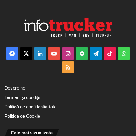
Facebook
X
LinkedIn
YouTube
Instagram
Spotify
Telegram
TikTok
Wha
RSS
Despre noi
Termeni și condiții
Politică de confidențialitate
Politica de Cookie
Cele mai vizualizate