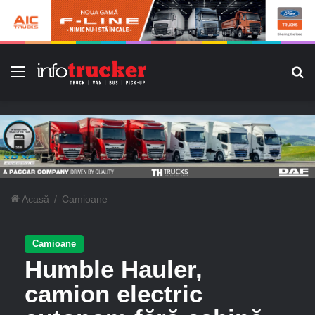
Meniu
C
Acasă
/
Camioane
Camioane
Humble Hauler,
camion electric