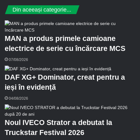
d
Din aceeași categorie...
e
e
-
m
MAN a produs primele camioane
a
i
electrice de serie cu încărcare MCS
l
07/08/2026
DAF XG+ Dominator, creat pentru a
ieși în evidență
04/08/2026
Noul IVECO Strator a debutat la
Truckstar Festival 2026