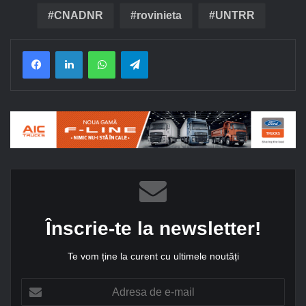
CNADNR
rovinieta
UNTRR
Facebook
LinkedIn
WhatsApp
Telegram
Înscrie-te la newsletter!
Te vom ține la curent cu ultimele noutăți
A
d