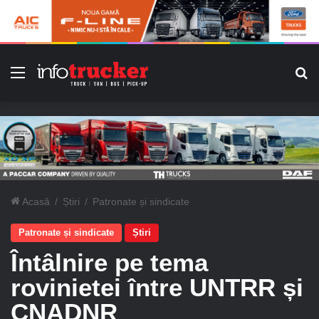
Meniu
C
Acasă
/
Știri
/
Patronate și sindicate
Patronate și sindicate
Știri
Întâlnire pe tema
rovinietei între UNTRR și
CNADNR