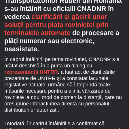
Transportatorilor Rutieri din România
s-au întâlnit cu oficialii CNADNR în
vederea
clarificării și găsirii unor
soluții pentru plata rovinietei prin
terminalele automate
de procesare a
plăți numerar sau electronic,
neasistate.
În cadrul întâlnirii pe tema rovinietei, CNADNR s-a
arătat deschisă în a purta un dialog cu
reprezentanții UNTRR
, a luat act de clarificările
prezentate de UNTRR și a constatat lacunele
legislative actuale, urmând să înteprindă toate
măsurile necesare pentru a alinia vânzarea de
roviniete la noul mod de comerț la distanță, care nu
presupune interacțiunea directă cu personalul
distribuitorilor autorizați.
Totodată, în cadrul întâlnirii s-a confirmat că