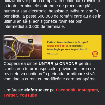
utilizatorii vor putea cumpăra în continuare roviniete
la toate terminalele automate de procesare plăți
numerar sau electronic, neasistate. Măsura vine în
beneficiul a peste 500.000 de români care au ales în
ultimul an să-și achiziționeze roviniete prin
intermediul a 3.000 de terminale.
Cooperarea dintre
UNTRR și CNADNR
pentru
clarificarea tuturor aspectelor privind emiterea de
roviniete va continua în perioada următoare și vă
vom ține la curent cu modificările care pot apărea.
Urmărește
#infotrucker
pe
Facebook
,
Instagram
,
Twitter
,
YouTube