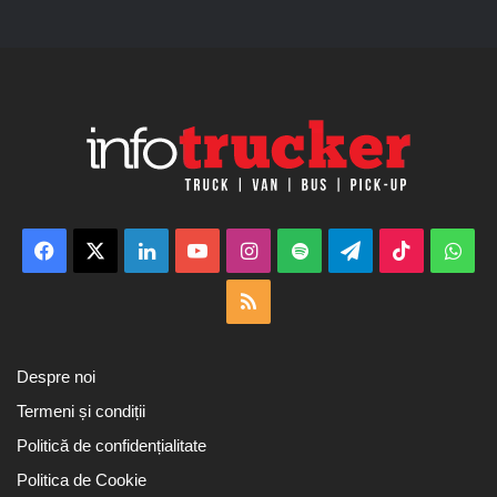
Facebook
X
LinkedIn
YouTube
Instagram
Spotify
Telegram
TikTok
Wha
RSS
Despre noi
Termeni și condiții
Politică de confidențialitate
Politica de Cookie