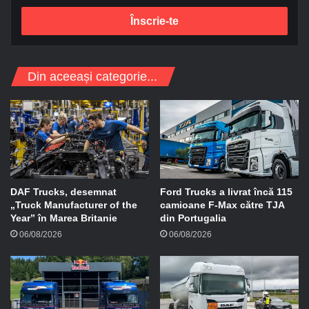
r
e
s
a
d
Din aceeași categorie...
e
e
-
m
a
i
l
DAF Trucks, desemnat
Ford Trucks a livrat încă 115
„Truck Manufacturer of the
camioane F-Max către TJA
Year” în Marea Britanie
din Portugalia
06/08/2026
06/08/2026