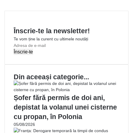
o
b
d
e
v
m
s
g
o
o
I
d
i
a
A
r
k
o
n
I
a
r
p
a
k
n
E
e
p
m
Înscrie-te la newsletter!
m
a
Te vom ține la curent cu ultimele noutăți
i
A
l
d
r
e
s
Din aceeași categorie...
a
d
e
e
Șofer fără permis de doi ani,
-
depistat la volanul unei cisterne
m
a
cu propan, în Polonia
i
05/08/2026
l