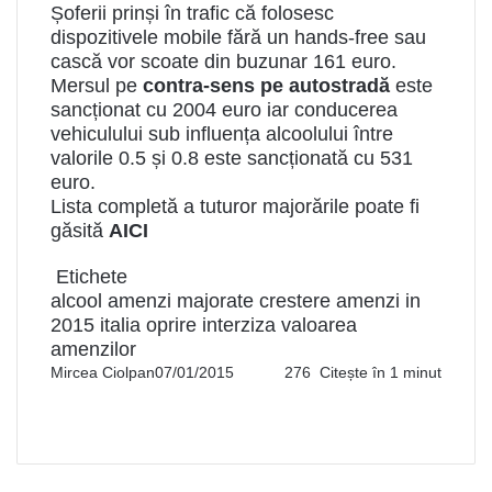
Șoferii prinși în trafic că folosesc
dispozitivele mobile fără un hands-free sau
cască vor scoate din buzunar 161 euro.
Mersul pe
contra-sens pe autostradă
este
sancționat cu 2004 euro iar conducerea
vehiculului sub influența alcoolului între
valorile 0.5 și 0.8 este sancționată cu 531
euro.
Lista completă a tuturor majorările poate fi
găsită
AICI
Etichete
alcool
amenzi majorate
crestere amenzi in
2015
italia
oprire interziza
valoarea
amenzilor
Mircea Ciolpan
07/01/2015
276
Citește în 1 minut
F
L
S
I
a
F
i
L
h
m
W
T
c
a
n
i
a
p
h
e
e
c
k
n
r
r
a
l
b
e
e
k
e
i
t
e