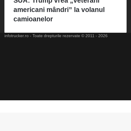
SUA: Trump vrea „veterani
americani mândri” la volanul
camioanelor
infotrucker.ro - Toate drepturile rezervate © 2011 - 2026
Facebook
X
LinkedIn
YouTube
Instagram
Spotify
Telegram
TikTok
WhatsApp
RSS
Facebook
X
WhatsApp
Back
to
top
button