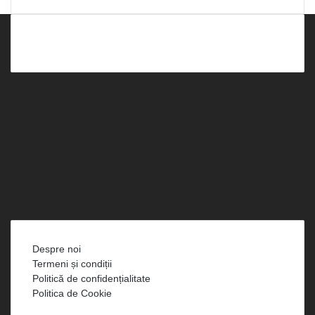
Facebook
X
LinkedIn
YouTube
Instagram
Spotify
Telegram
TikTok
WhatsApp
RSS
Despre noi
Termeni și condiții
Politică de confidențialitate
Politica de Cookie