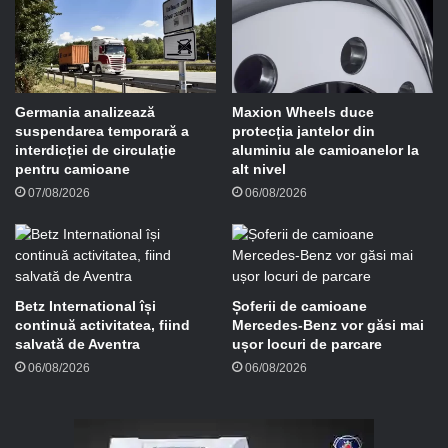
m
a
i
l
Germania analizează
Maxion Wheels duce
suspendarea temporară a
protecția jantelor din
interdicției de circulație
aluminiu ale camioanelor la
pentru camioane
alt nivel
07/08/2026
06/08/2026
Betz International își
Șoferii de camioane
continuă activitatea, fiind
Mercedes-Benz vor găsi mai
salvată de Aventra
ușor locuri de parcare
06/08/2026
06/08/2026