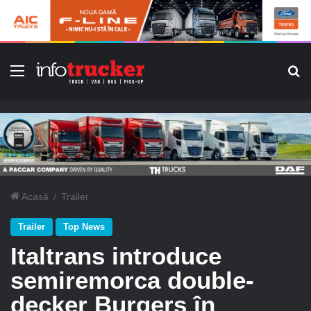
Meniu
C
Acasă
/
Trailer
Trailer
Top News
Italtrans introduce
semiremorca double-
decker Burgers în