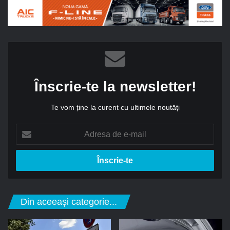
Înscrie-te la newsletter!
Te vom ține la curent cu ultimele noutăți
A
d
r
e
s
a
d
Din aceeași categorie...
e
e
-