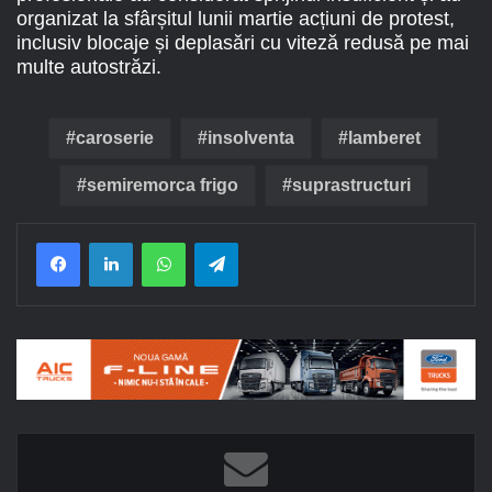
organizat la sfârșitul lunii martie acțiuni de protest,
inclusiv blocaje și deplasări cu viteză redusă pe mai
multe autostrăzi.
caroserie
insolventa
lamberet
semiremorca frigo
suprastructuri
Facebook
LinkedIn
WhatsApp
Telegram