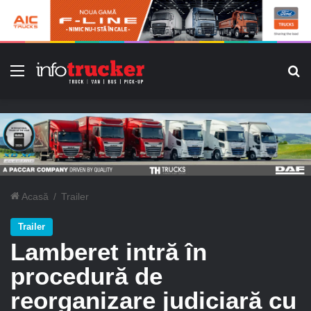
Meniu
C
Acasă
/
Trailer
Trailer
Lamberet intră în
procedură de
reorganizare judiciară cu