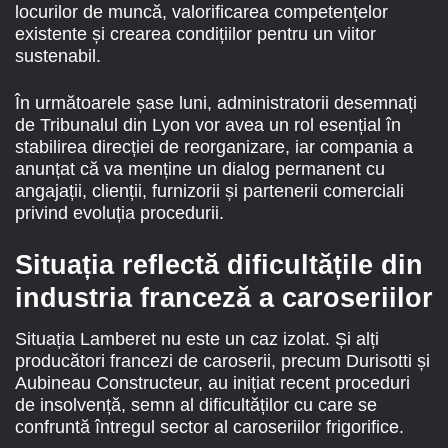
locurilor de muncă, valorificarea competențelor
existente și crearea condițiilor pentru un viitor
sustenabil.
În următoarele șase luni, administratorii desemnați
de Tribunalul din Lyon vor avea un rol esențial în
stabilirea direcției de reorganizare, iar compania a
anunțat că va menține un dialog permanent cu
angajații, clienții, furnizorii și partenerii comerciali
privind evoluția procedurii.
Situația reflectă dificultățile din
industria franceză a caroseriilor
Situația Lamberet nu este un caz izolat. Și alți
producători francezi de caroserii, precum Durisotti și
Aubineau Constructeur, au inițiat recent proceduri
de insolvență, semn al dificultăților cu care se
confruntă întregul sector al caroseriilor frigorifice.