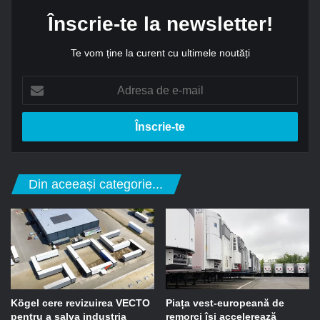
Înscrie-te la newsletter!
Te vom ține la curent cu ultimele noutăți
A
d
r
e
s
a
d
Din aceeași categorie...
e
e
-
m
a
i
l
Kögel cere revizuirea VECTO
Piața vest-europeană de
pentru a salva industria
remorci își accelerează