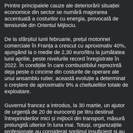
Printre principalele cauze ale deteriorării situației
economice din sector se numără majorarea
accentuată a costurilor cu energia, provocată de
tensiunile din Orientul Mijlociu.
De la sfârșitul lunii februarie, prețul motorinei
comerciale în Franța a crescut cu aproximativ 40%,
ajungând la o medie de 2,30 euro/litru la jumătatea
lunii aprilie, peste nivelurile record înregistrate în
2022. În condițiile în care combustibilul reprezintă
deja peste o cincime din costurile de operare ale
unui ansamblu rutier, această evoluție a determinat
o creștere de aproximativ 9% a cheltuielilor totale de
exploatare.
Guvernul francez a introdus, la 30 martie, un ajutor
de urgență de 20 de eurocenți pe litru destinat
întreprinderilor mici și mijlocii din transport, măsură
prelungită ulterior în luna mai. Totuși, organizațiile
profesionale au considerat sprijinul insuficient și au