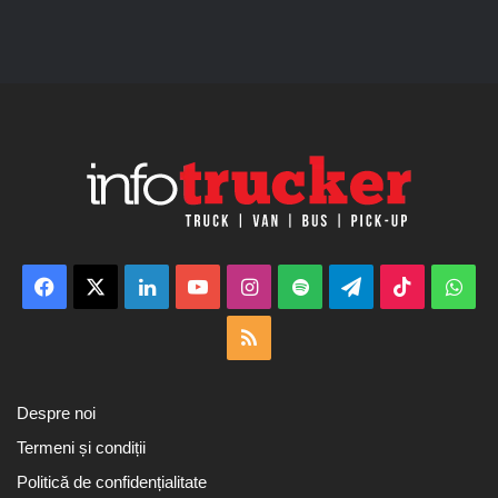
Facebook
X
LinkedIn
YouTube
Instagram
Spotify
Telegram
TikTok
Wha
RSS
Despre noi
Termeni și condiții
Politică de confidențialitate