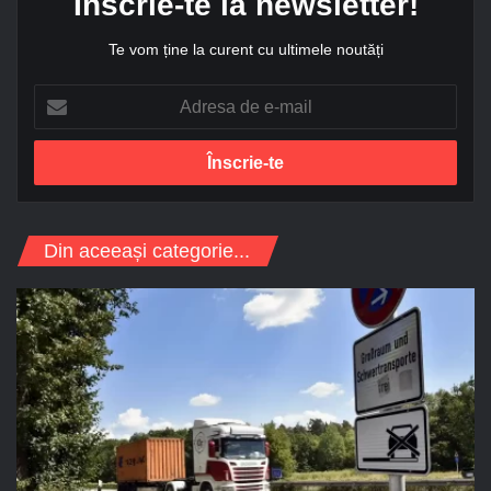
Înscrie-te la newsletter!
Te vom ține la curent cu ultimele noutăți
A
d
r
e
s
a
d
Din aceeași categorie...
e
e
-
m
a
i
l