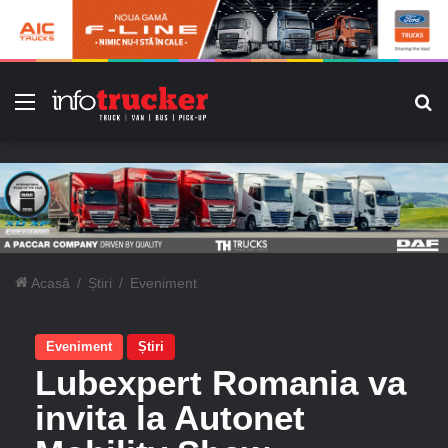
Meniu
C
Acasă
/
Știri
/
Eveniment
Eveniment
Știri
Lubexpert Romania va
invita la Autonet