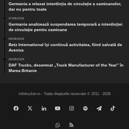
Germania a relaxat interdicția de circulație a camioanelor,
dar nu pentru toate
07/08/2026
Germania analizează suspendarea temporară a interdicției
de circulație pentru camioane
06/08/2026
Betz International își continuă activitatea, fiind salvată de
Aventra
06/08/2026
DAF Trucks, desemnat „Truck Manufacturer of the Year” în
Marea Britanie
infotrucker.ro - Toate drepturile rezervate © 2011 - 2026
Facebook
X
LinkedIn
YouTube
Instagram
Spotify
Telegram
TikTo
WhatsApp
RSS