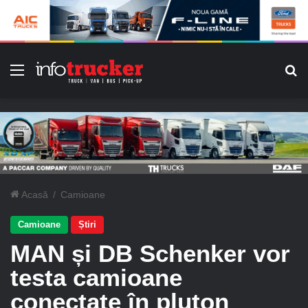
Meniu
C
Acasă
/
Camioane
Camioane
Știri
MAN și DB Schenker vor
testa camioane
conectate în pluton