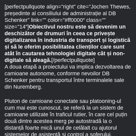
[perfectpullquote align=”right” cite=”Jochen Thewes,
președinte al consiliului de administrație al DB
Schenker” link=”” color=”#ff0000″ class=””
size=”14″]
Obiectivul nostru este să devenim un
deschizător de drumuri în ceea ce privește
digitalizarea în industria de transport și logistică
și să le oferim posibilitatea clienților care sunt
atât în cautarea tehnologiei digitale cât și non-
digitale să aleagă.
[/perfectpullquote]
A doua etapă a proiectului va implica dezvoltarea de
camioane autonome, conforme nevoilor DB
Schenker pentru transportul între terminalele sale
din Nuremberg.
Pluton de camioane conectate sau platooning-ul
cum mai este cunoscut, se referă la un sistem de
camioane utilizate în traficul rutier, în care cel puțin
două dintre acestea merg pe autostradă la o
distanță foarte mică unul de celălalt cu ajutorul
sistemelor de asistență și control a șoferului.