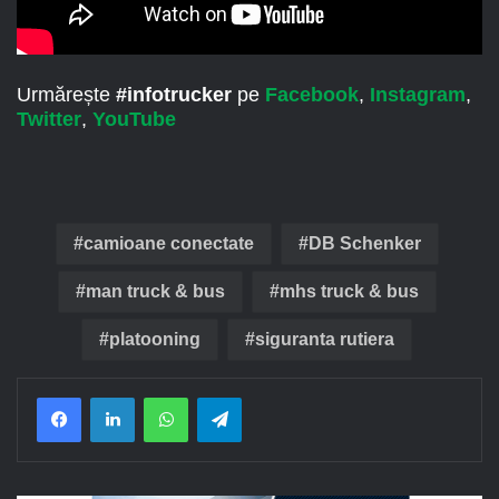
Urmărește
#infotrucker
pe
Facebook
,
Instagram
,
Twitter
,
YouTube
camioane conectate
DB Schenker
man truck & bus
mhs truck & bus
platooning
siguranta rutiera
Facebook
LinkedIn
WhatsApp
Telegram