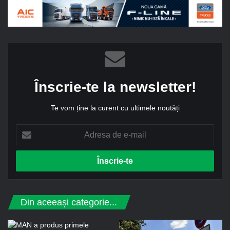
Înscrie-te la newsletter!
Te vom ține la curent cu ultimele noutăți
A
d
r
e
s
a
d
Din aceeași categorie...
e
e
-