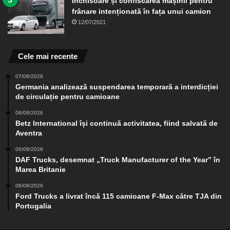
Închisoare și confiscarea mașinii pentru
frânare intenționată în fața unui camion
12/07/2021
Cele mai recente
07/08/2026
Germania analizează suspendarea temporară a interdicției
de circulație pentru camioane
06/08/2026
Betz International își continuă activitatea, fiind salvată de
Aventra
06/08/2026
DAF Trucks, desemnat „Truck Manufacturer of the Year” în
Marea Britanie
06/08/2026
Ford Trucks a livrat încă 115 camioane F-Max către TJA din
Portugalia