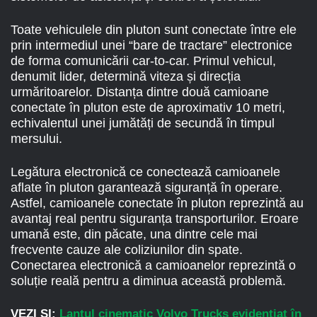
Toate vehiculele din pluton sunt conectate între ele
prin intermediul unei “bare de tractare” electronice
de forma comunicării car-to-car. Primul vehicul,
denumit lider, determină viteza și direcția
urmăritoarelor. Distanța dintre două camioane
conectate în pluton este de aproximativ 10 metri,
echivalentul unei jumătăți de secundă în timpul
mersului.
Legătura electronică ce conectează camioanele
aflate în pluton garantează siguranță în operare.
Astfel, camioanele conectate în pluton reprezintă au
avantaj real pentru siguranța transporturilor. Eroare
umană este, din păcate, una dintre cele mai
frecvente cauze ale coliziunilor din spate.
Conectarea electronică a camioanelor reprezintă o
soluție reală pentru a diminua această problemă.
VEZI ȘI:
Lanțul cinematic Volvo Trucks evidențiat în