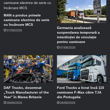
m
a
i
MAN a produs primele
l
camioane electrice de serie
cu încărcare MCS
Germania analizează
07/08/2026
suspendarea temporară a
interdicției de circulație
pentru camioane
07/08/2026
DAF Trucks, desemnat
Ford Trucks a livrat încă 115
„Truck Manufacturer of the
camioane F-Max către TJA
Year” în Marea Britanie
din Portugalia
06/08/2026
06/08/2026