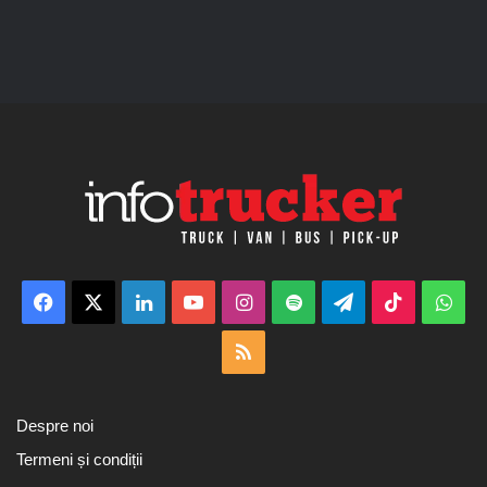
Facebook
X
LinkedIn
YouTube
Instagram
Spotify
Telegram
TikTok
Wha
RSS
Despre noi
Termeni și condiții