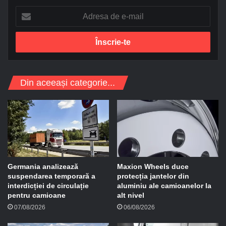
A
d
r
e
s
a
d
Din aceeași categorie...
e
e
-
m
a
i
l
Germania analizează
Maxion Wheels duce
suspendarea temporară a
protecția jantelor din
interdicției de circulație
aluminiu ale camioanelor la
pentru camioane
alt nivel
07/08/2026
06/08/2026