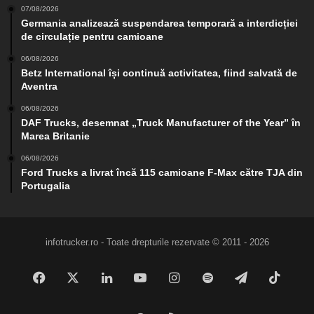
07/08/2026
Germania analizează suspendarea temporară a interdicției
de circulație pentru camioane
06/08/2026
Betz International își continuă activitatea, fiind salvată de
Aventra
06/08/2026
DAF Trucks, desemnat „Truck Manufacturer of the Year” în
Marea Britanie
06/08/2026
Ford Trucks a livrat încă 115 camioane F-Max către TJA din
Portugalia
infotrucker.ro - Toate drepturile rezervate © 2011 - 2026
Facebook
X
LinkedIn
YouTube
Instagram
Spotify
Telegram
TikTo