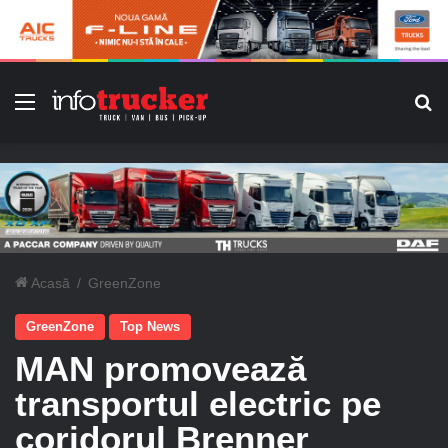
Meniu
C
Acasă
/
GreenZone
GreenZone
Top News
MAN promovează
transportul electric pe
coridorul Brenner