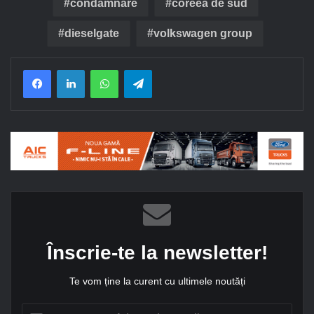
condamnare
coreea de sud
dieselgate
volkswagen group
Facebook
LinkedIn
WhatsApp
Telegram
Înscrie-te la newsletter!
Te vom ține la curent cu ultimele noutăți
A