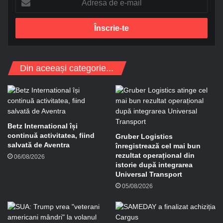
d
r
e
s
a
d
Din aceeași categorie...
e
e
-
m
a
i
Betz International își
l
continuă activitatea, fiind
Gruber Logistics
salvată de Aventra
înregistrează cel mai bun
rezultat operațional din
06/08/2026
istorie după integrarea
Universal Transport
05/08/2026