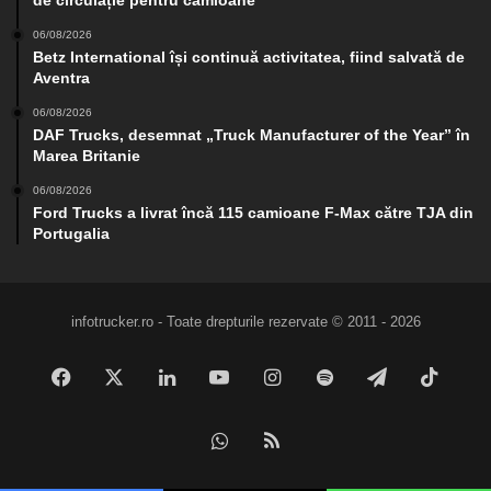
de circulație pentru camioane
06/08/2026
Betz International își continuă activitatea, fiind salvată de
Aventra
06/08/2026
DAF Trucks, desemnat „Truck Manufacturer of the Year” în
Marea Britanie
06/08/2026
Ford Trucks a livrat încă 115 camioane F-Max către TJA din
Portugalia
infotrucker.ro - Toate drepturile rezervate © 2011 - 2026
Facebook
X
LinkedIn
YouTube
Instagram
Spotify
Telegram
TikTo
WhatsApp
RSS