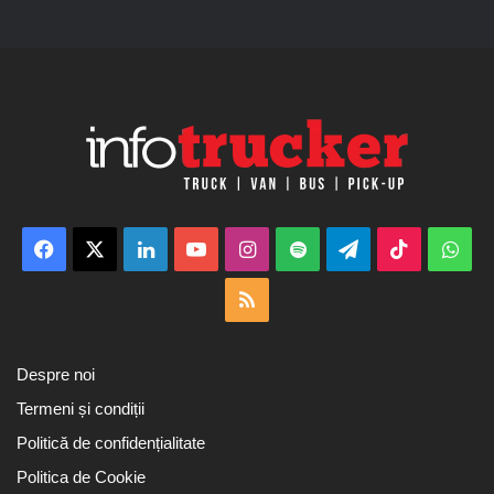
Facebook
X
LinkedIn
YouTube
Instagram
Spotify
Telegram
TikTok
Wha
RSS
Despre noi
Termeni și condiții
Politică de confidențialitate
Politica de Cookie