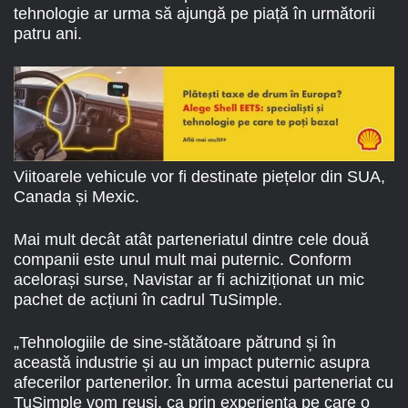
tehnologie ar urma să ajungă pe piață în următorii
patru ani.
Viitoarele vehicule vor fi destinate piețelor din SUA,
Canada și Mexic.
Mai mult decât atât parteneriatul dintre cele două
companii este unul mult mai puternic. Conform
acelorași surse, Navistar ar fi achiziționat un mic
pachet de acțiuni în cadrul TuSimple.
„Tehnologiile de sine-stătătoare pătrund și în
această industrie și au un impact puternic asupra
afecerilor partenerilor. În urma acestui parteneriat cu
TuSimple vom reuși, ca prin experiența pe care o