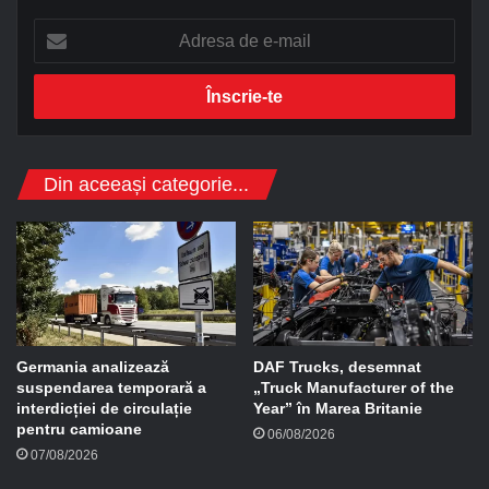
A
d
r
e
s
a
d
Din aceeași categorie...
e
e
-
m
a
i
l
Germania analizează
DAF Trucks, desemnat
suspendarea temporară a
„Truck Manufacturer of the
interdicției de circulație
Year” în Marea Britanie
pentru camioane
06/08/2026
07/08/2026