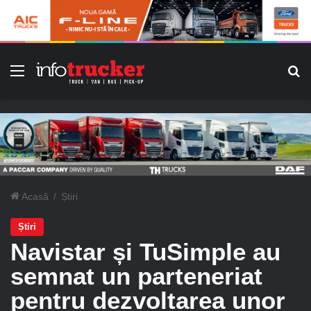
Meniu
C
Acasă
/
Știri
Știri
Navistar și TuSimple au
semnat un parteneriat
pentru dezvoltarea unor