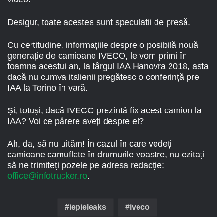
Desigur, toate acestea sunt speculații de presă.
Cu certitudine, informațiile despre o posibilă nouă
generație de camioane IVECO, le vom primi în
toamna acestui an, la târgul IAA Hanovra 2018, asta
dacă nu cumva italienii pregătesc o conferință pre
IAA la Torino în vară.
Și, totuși, dacă IVECO prezintă fix acest camion la
IAA? Voi ce părere aveți despre el?
Ah, da, să nu uităm! În cazul în care vedeți
camioane camuflate în drumurile voastre, nu ezitați
să ne trimiteți pozele pe adresa redacție:
office@infotrucker.ro
.
iepieleaks
iveco