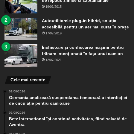
de repaus zilnice și săptămânale
19/01/2015
Autoutilitarele plug-in hibrid, soluția
accesibilă pentru un aer mai curat în orașe
17/07/2019
Închisoare și confiscarea mașinii pentru
frânare intenționată în fața unui camion
12/07/2021
Cele mai recente
07/08/2026
Germania analizează suspendarea temporară a interdicției
de circulație pentru camioane
06/08/2026
Betz International își continuă activitatea, fiind salvată de
Aventra
06/08/2026