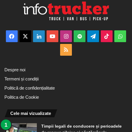
Facebook
X
LinkedIn
YouTube
Instagram
Spotify
Telegram
TikTok
Wha
RSS
Despre noi
Termeni și condiții
Politică de confidențialitate
Politica de Cookie
Cele mai vizualizate
Timpii legali de conducere și perioadele