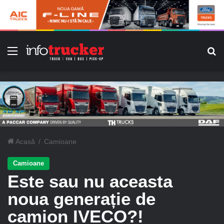
Meniu
C
Acasă
/
Camioane
Camioane
Este sau nu aceasta
noua generație de
camion IVECO?!