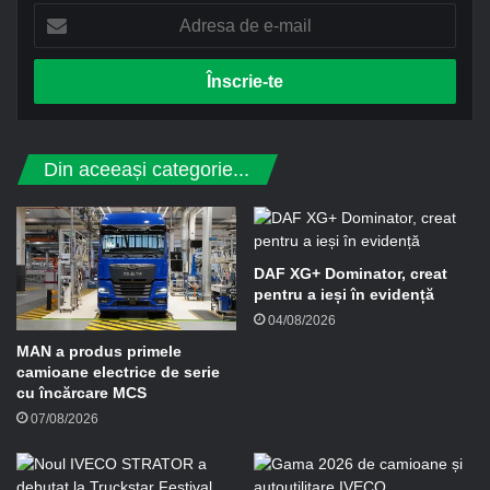
A
d
r
e
s
a
d
Din aceeași categorie...
e
e
-
m
a
DAF XG+ Dominator, creat
i
pentru a ieși în evidență
l
04/08/2026
MAN a produs primele
camioane electrice de serie
cu încărcare MCS
07/08/2026