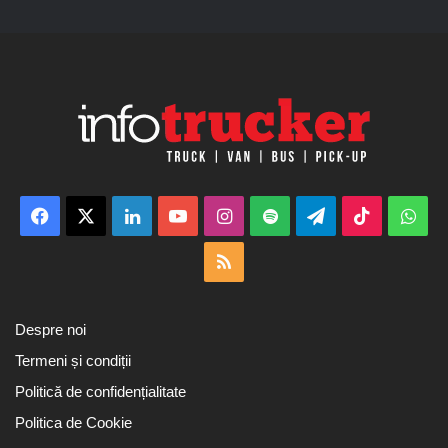
Facebook
X
LinkedIn
YouTube
Instagram
Spotify
Telegram
TikTok
Wha
RSS
Despre noi
Termeni și condiții
Politică de confidențialitate
Politica de Cookie