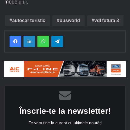
modelului.
autocar turistic
busworld
vdl futura 3
Facebook
LinkedIn
WhatsApp
Telegram
Înscrie-te la newsletter!
Te vom ține la curent cu ultimele noutăți