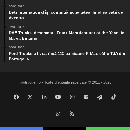
06/08/2026
Betz International își continuă activitatea, fiind salvată de
Aventra
06/08/2026
DAF Trucks, desemnat „Truck Manufacturer of the Year” în
Marea Britanie
06/08/2026
Ford Trucks a livrat încă 115 camioane F-Max către TJA din
Portugalia
infotrucker.ro - Toate drepturile rezervate © 2011 - 2026
Facebook
X
LinkedIn
YouTube
Instagram
Spotify
Telegram
TikTo
WhatsApp
RSS