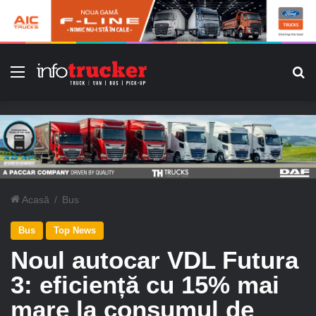
Meniu
C
Acasă
/
Bus
Bus
Top News
Noul autocar VDL Futura
3: eficiență cu 15% mai
mare la consumul de