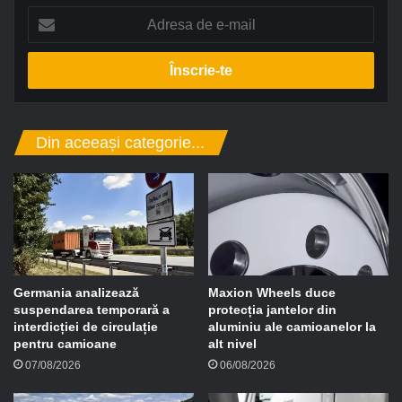
A
d
r
e
s
a
d
Din aceeași categorie...
e
e
-
m
a
i
l
Germania analizează
Maxion Wheels duce
suspendarea temporară a
protecția jantelor din
interdicției de circulație
aluminiu ale camioanelor la
pentru camioane
alt nivel
07/08/2026
06/08/2026