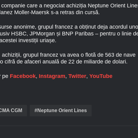
 companie care a negociat achiziția Neptune Orient Line
anez Moller-Maersk s-a retras din cursă.
 surse anonime, grupul francez a obținut deja acordul uno
inclusiv HSBC, JPMorgan și BNP Paribas – pentru o linie d
cestei investiții uriașe.
 achiziții, grupul francez va avea o flotă de 563 de nave
o cifră de afaceri anuală de 22 de miliarde de dolari.
r
pe
Facebook
,
Instagram
,
Twitter
,
YouTube
CMA CGM
Neptune Orient Lines