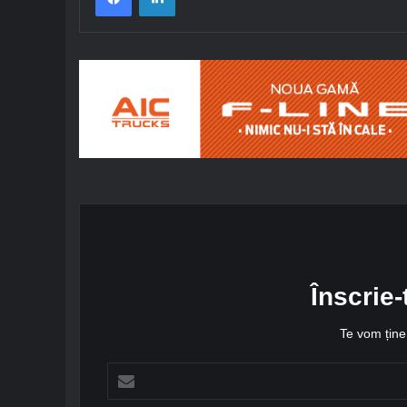
Înscrie-
Te vom ține 
A
d