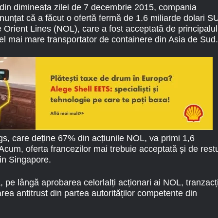
i din dimineața zilei de 7 decembrie 2015, compania
țat că a făcut o ofertă fermă de 1.6 miliarde dolari S
 Orient Lines (NOL), care a fost acceptată de principalul
cel mai mare transportator de containere din Asia de Sud.
, care deține 67% din acțiunile NOL, va primi 1,6
Acum, oferta francezilor mai trebuie acceptată și de rest
din Singapore.
 pe lângă aprobarea celorlalți acționari ai NOL, tranzacț
rea antitrust din partea autorităților competente din