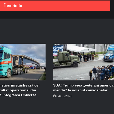
stics înregistrează cel
SUA: Trump vrea „veterani america
ultat operațional din
mândri” la volanul camioanelor
ă integrarea Universal
04/08/2026