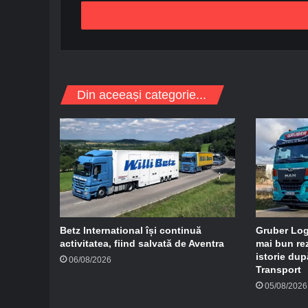
r
e
s
a
d
e
e
Din aceeași categorie...
-
m
a
i
l
Betz International își continuă
Gruber Logi
activitatea, fiind salvată de Aventra
mai bun rez
istorie dup
06/08/2026
Transport
05/08/2026