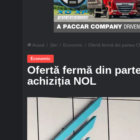
Acasă
/
Știri
/
Economic
/
Ofertă fermă din partea 
Economic
Ofertă fermă din par
achiziția NOL