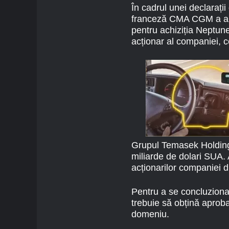
În cadrul unei declarați
franceză CMA CGM a anun
pentru achiziția Neptune
acționar al companiei, 
Grupul Temasek Holdings
miliarde de dolari SUA. 
acționarilor companiei 
Pentru a se concluziona,
trebuie să obțină aproba
domeniu.