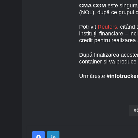
CMA CGM
este singura
(NOL), după ce grupul d
Potrivit
Reuters
, citând
instituții financiare – 
credit pentru realizarea a
După finalizarea acestei
container și va produce 
Urmărește
#infotrucke
Facebook
LinkedIn