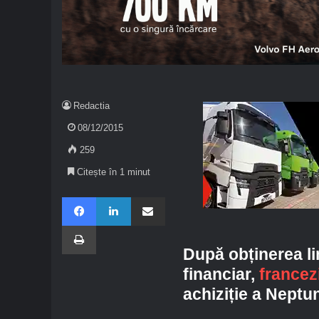
Redactia
08/12/2015
259
Citește în 1 minut
Facebook
LinkedIn
Share via Email
Imprimare
După obținerea li
financiar,
francez
achiziție a Neptu