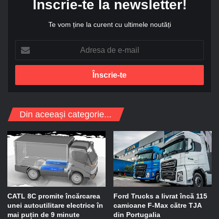
Înscrie-te la newsletter!
Te vom ține la curent cu ultimele noutăți
A
d
r
e
s
a
d
Din aceeași categorie...
e
e
-
m
a
i
l
CATL 8C promite încărcarea
Ford Trucks a livrat încă 115
unei autoutilitare electrice în
camioane F-Max către TJA
mai puțin de 9 minute
din Portugalia