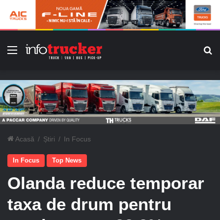
Meniu
C
Acasă
/
Știri
/
In Focus
In Focus
Top News
Olanda reduce temporar
taxa de drum pentru