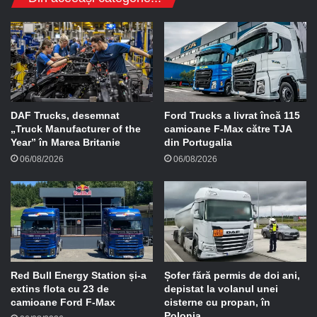
e
e
-
m
a
i
l
DAF Trucks, desemnat
Ford Trucks a livrat încă 115
„Truck Manufacturer of the
camioane F-Max către TJA
Year” în Marea Britanie
din Portugalia
06/08/2026
06/08/2026
Red Bull Energy Station și-a
Șofer fără permis de doi ani,
extins flota cu 23 de
depistat la volanul unei
camioane Ford F-Max
cisterne cu propan, în
Polonia