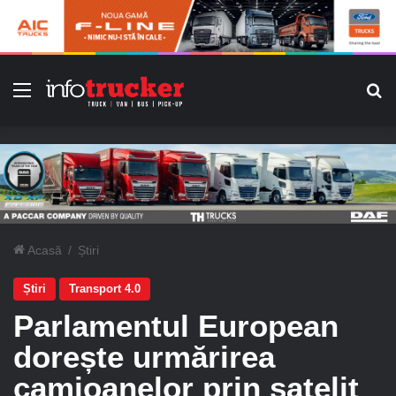
Meniu
C
Acasă
/
Știri
Știri
Transport 4.0
Parlamentul European
dorește urmărirea
camioanelor prin satelit