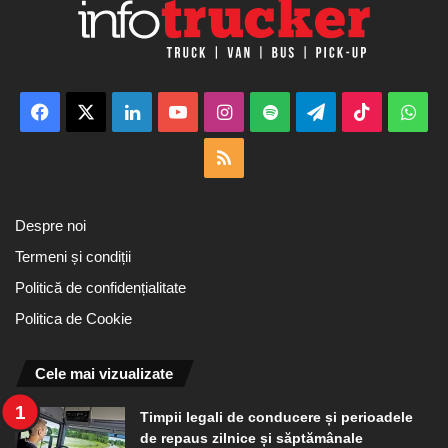
Facebook
X
LinkedIn
YouTube
Instagram
Spotify
Telegram
TikTok
Wha
RSS
Despre noi
Termeni și condiții
Politică de confidențialitate
Politica de Cookie
Cele mai vizualizate
Timpii legali de conducere și perioadele
de repaus zilnice și săptămânale