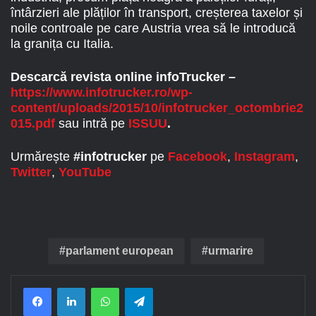
întârzieri ale plăților în transport, creșterea taxelor și
noile controale pe care Austria vrea să le introducă
la granița cu Italia.
Descarcă revista online infoTrucker –
https://www.infotrucker.ro/wp-
content/uploads/2015/10/infotrucker_octombrie2
015.pdf
sau intră pe
ISSUU
.
Urmărește
#infotrucker
pe
Facebook
,
Instagram
,
Twitter
,
YouTube
parlament european
urmarire
Facebook
LinkedIn
WhatsApp
Telegram