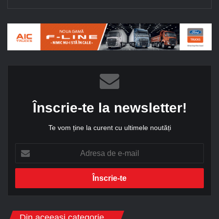
Înscrie-te la newsletter!
Te vom ține la curent cu ultimele noutăți
A
d
r
e
s
a
d
Din aceeași categorie...