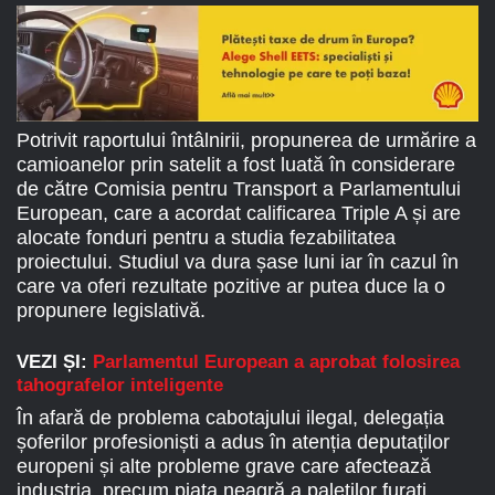
Potrivit raportului întâlnirii, propunerea de urmărire a
camioanelor prin satelit a fost luată în considerare
de către Comisia pentru Transport a Parlamentului
European, care a acordat calificarea Triple A și are
alocate fonduri pentru a studia fezabilitatea
proiectului. Studiul va dura șase luni iar în cazul în
care va oferi rezultate pozitive ar putea duce la o
propunere legislativă.
VEZI ȘI:
Parlamentul European a aprobat folosirea
tahografelor inteligente
În afară de problema cabotajului ilegal, delegația
șoferilor profesioniști a adus în atenția deputaților
europeni și alte probleme grave care afectează
industria, precum piața neagră a paleților furați,