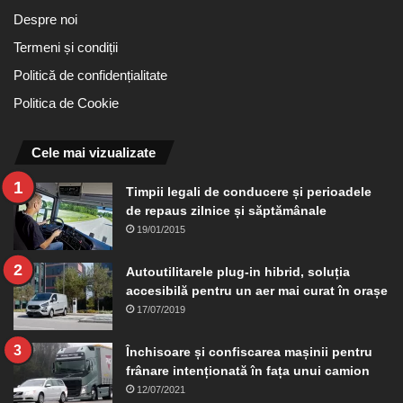
Despre noi
Termeni și condiții
Politică de confidențialitate
Politica de Cookie
Cele mai vizualizate
Timpii legali de conducere și perioadele
de repaus zilnice și săptămânale
19/01/2015
Autoutilitarele plug-in hibrid, soluția
accesibilă pentru un aer mai curat în orașe
17/07/2019
Închisoare și confiscarea mașinii pentru
frânare intenționată în fața unui camion
12/07/2021