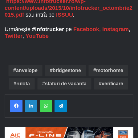
https://www.infotrucker.ro/wp-
content/uploads/2015/10/infotrucker_octombrie2
015.pdf
sau intră pe
ISSUU
.
Urmărește
#infotrucker
pe
Facebook
,
Instagram
,
Twitter
,
YouTube
anvelope
bridgestone
motorhome
rulota
sfaturi de vacanta
verificare
Facebook
LinkedIn
WhatsApp
Telegram