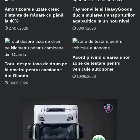
a
i
Amortizoarele uzate cresc
Faymonville și HeavyGoods
l
distanța de frânare cu până
duc simularea transporturilor
la 40%
agabaritice la un nou nivel
27/07/2026
03/07/2026
Acord privind crearea unor
zone de testare pentru
Totul despre taxa de drum pe
vehicule autonome
kilometru pentru camioane
din Olanda
10/06/2026
16/06/2026