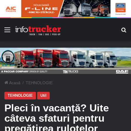
Meniu
C
Acasă
/
TEHNOLOGIE
TEHNOLOGIE
Util
Pleci în vacanță? Uite
câteva sfaturi pentru
pregătirea rulotelor