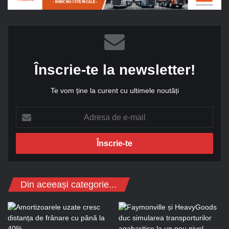
Înscrie-te la newsletter!
Te vom ține la curent cu ultimele noutăți
A
d
r
e
s
a
d
Din aceeași categorie...
e
e
-
m