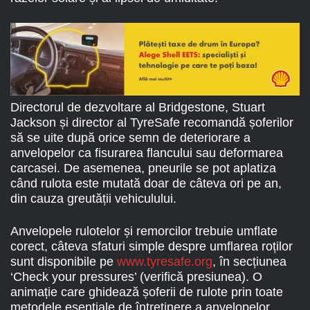
Directorul de dezvoltare al Bridgestone, Stuart
Jackson și director al TyreSafe recomandă șoferilor
să se uite după orice semn de deteriorare a
anvelopelor ca fisurarea flancului sau deformarea
carcasei. De asemenea, pneurile se pot aplatiza
când rulota este mutată doar de câteva ori pe an,
din cauza greutății vehiculului.
Anvelopele rulotelor și remorcilor trebuie umflate
corect, câteva sfaturi simple despre umflarea roților
sunt disponibile pe
www.tyresafe.org
, în secțiunea
‘Check your pressures’ (verifică presiunea). O
animație care ghidează șoferii de rulote prin toate
metodele esențiale de întreținere a anvelopelor