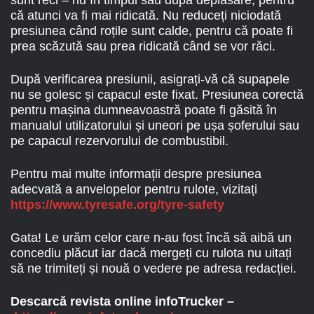
sunt reci – nu în timpul sau după deplasare, pentru
că atunci va fi mai ridicată. Nu reduceți niciodată
presiunea când roțile sunt calde, pentru că poate fi
prea scăzută sau prea ridicată când se vor răci.
După verificarea presiunii, asigrați-vă că supapele
nu se golesc și capacul este fixat. Presiunea corectă
pentru mașina dumneavoastră poate fi găsită în
manualul utilizatorului și uneori pe ușa șoferului sau
pe capacul rezervorului de combustibil.
Pentru mai multe informații despre presiunea
adecvată a anvelopelor pentru rulote, vizitați
https://www.tyresafe.org/tyre-safety
Gata! Le urăm celor care n-au fost încă să aibă un
concediu plăcut iar dacă mergeți cu rulota nu uitați
să ne trimiteți și nouă o vedere pe adresa redacției.
Descarcă revista online infoTrucker –