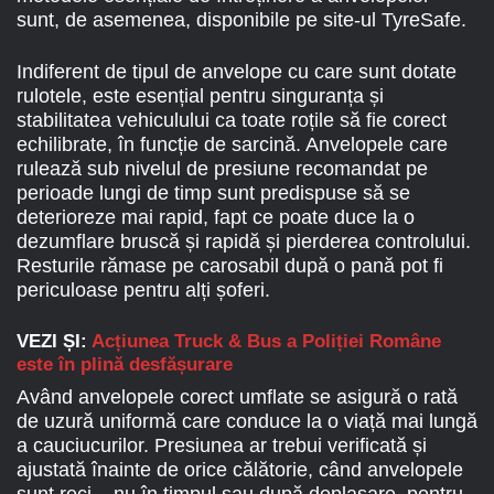
sunt, de asemenea, disponibile pe site-ul TyreSafe.
Indiferent de tipul de anvelope cu care sunt dotate
rulotele, este esențial pentru singuranța și
stabilitatea vehiculului ca toate roțile să fie corect
echilibrate, în funcție de sarcină. Anvelopele care
rulează sub nivelul de presiune recomandat pe
perioade lungi de timp sunt predispuse să se
deterioreze mai rapid, fapt ce poate duce la o
dezumflare bruscă și rapidă și pierderea controlului.
Resturile rămase pe carosabil după o pană pot fi
periculoase pentru alți șoferi.
VEZI ȘI:
Acțiunea Truck & Bus a Poliției Române
este în plină desfășurare
Având anvelopele corect umflate se asigură o rată
de uzură uniformă care conduce la o viață mai lungă
a cauciucurilor. Presiunea ar trebui verificată și
ajustată înainte de orice călătorie, când anvelopele