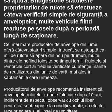
să apară, Bridgestone sfătuiește
proprietarilor de rulote să efectueze
câteva verificări simple de siguranță a
anvelopelor, multe vehicule fiind
readuse pe șosele după o perioadă
lungă de staționare.
Cel mai mare producător de anvelope din lume
oferă câteva sfaturi simple, întrucât se așteaptă ca
mii de rulote să apară din nou pe drumuri, multe
dintre ele nefiind folosite pe timpul iernii. Rulotele și
remorcile cort ar trebuie verificate cu atenție înainte
de reutilizarea din lunile de vară, mai ales în
săptămânile care urmează.
Producătorul de anvelope recomandă insistent că
anvelopele rulotelor trebuie înlocuite după 10 ani,
indiferent de aspectul observat cu ochiul liber,
pentru că sunt expuse la condiții variate, ca efectul
razelor solare și al lipsei de umiditate.