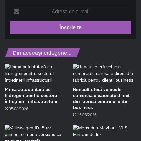
A
d
r
e
s
a
d
Din aceeași categorie...
e
e
-
m
a
i
Prima autoutilitară pe
Renault oferă vehicule
l
hidrogen pentru sectorul
comerciale carosate direct
întreținerii infrastructurii
din fabrică pentru clienții
business
05/08/2026
15/06/2026