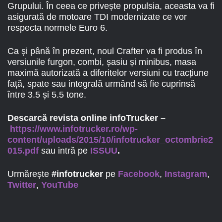
Grupului. În ceea ce privește propulsia, aceasta va fi
asigurată de motoare TDI modernizate ce vor
respecta normele Euro 6.
Ca și până în prezent, noul Crafter va fi produs în
versiunile furgon, combi, șasiu și minibus, masa
maximă autorizată a diferitelor versiuni cu tracțiune
față, spate sau integrală urmând să fie cuprinsă
între 3.5 și 5.5 tone.
Descarcă revista online infoTrucker –
https://www.infotrucker.ro/wp-
content/uploads/2015/10/infotrucker_octombrie2
015.pdf
sau intră pe
ISSUU
.
Urmărește
#infotrucker
pe
Facebook
,
Instagram
,
Twitter
,
YouTube