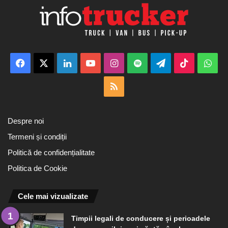
Facebook
X
LinkedIn
YouTube
Instagram
Spotify
Telegram
TikTok
Wha
RSS
Despre noi
Termeni și condiții
Politică de confidențialitate
Politica de Cookie
Cele mai vizualizate
Timpii legali de conducere și perioadele