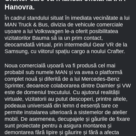
Hanovra.
În cadrul standului situat în imediata vecinătate a lui
MAN Truck & Bus, divizia de vehicule comerciale
ușoare a lui Volkswagen le-a oferit posibilitatea
vizitatorilor Bauma să ia un prim contact,
deocamdată virtual, prin intermediul Gear VR de la
Samsung, cu viitorul spațiu cargo a noului Crafter.
Noua comercială ușoară va fi produsă cel mai
probabil sub numele MAN și va avea o platformă
complet nouă și diferită de a lui Mercedes-Benz
Sprinter, deoarece colaborarea dintre Daimler și VW
este de domeniul trecutului. Cu ajutorul realității
virtuale, vizitatorii au putut descoperi, printre altele,
podeaua universală din lemn d eesență tare ce
permite instalarea ulterioară a sistemelor de atelier
mobil. De asemenea, decupajele și găurile de fixare
sunt proiectate pentru a asigura montarea și
demontarea fără lipire și găurire și fără a afecta