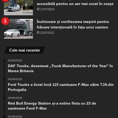
accesibilă pentru un aer mai curat în orașe
17/07/2019
Închisoare și confiscarea mașinii pentru
frânare intenționată în fața unui camion
12/07/2021
Cele mai recente
06/08/2026
DAF Trucks, desemnat „Truck Manufacturer of the Year” în
Marea Britanie
06/08/2026
Ford Trucks a livrat încă 115 camioane F-Max către TJA din
Portugalia
06/08/2026
Red Bull Energy Station și-a extins flota cu 23 de
camioane Ford F-Max
05/08/2026