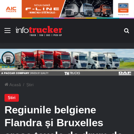
Meniu
C
Acasă
/
Știri
Știri
Regiunile belgiene
Flandra și Bruxelles