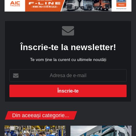
Înscrie-te la newsletter!
Te vom ține la curent cu ultimele noutăți
A
d
r
e
s
a
d
Din aceeași categorie...
e
e
-