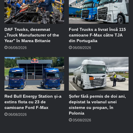
m
a
i
l
DAF Trucks, desemnat
Ford Trucks a livrat încă 115
„Truck Manufacturer of the
camioane F-Max către TJA
Year” în Marea Britanie
din Portugalia
06/08/2026
06/08/2026
Red Bull Energy Station și-a
Șofer fără permis de doi ani,
extins flota cu 23 de
depistat la volanul unei
camioane Ford F-Max
cisterne cu propan, în
Polonia
06/08/2026
05/08/2026