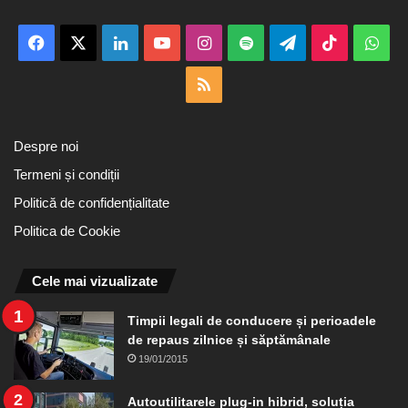
Facebook
X
LinkedIn
YouTube
Instagram
Spotify
Telegram
TikTok
Wha
RSS
Despre noi
Termeni și condiții
Politică de confidențialitate
Politica de Cookie
Cele mai vizualizate
Timpii legali de conducere și perioadele
de repaus zilnice și săptămânale
19/01/2015
Autoutilitarele plug-in hibrid, soluția