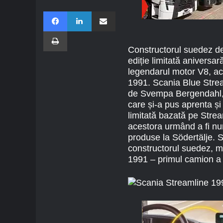
Facebook
LinkedIn
Share via Email
Imprimare
Constructorul suedez de
ediție limitată aniversa
legendarul motor V8, ac
1991. Scania Blue Strea
de Svempa Bergendahl, 
care și-a pus aprenta ș
limitată bazată pe Strea
acestora urmând a fi num
produse la Södertälje. 
constructorul suedez, mo
1991 – primul camion a 