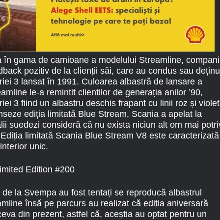
a în gama de camioane a modelului Streamline, compan
back pozitiv de la clienții săi, care au condus sau deținu
eriei 3 lansat în 1991. Culoarea albastră de lansare a
mline le-a remintit clienților de generația anilor ’90,
ei 3 fiind un albastru deschis frapant cu linii roz și violet
seze ediția limitată Blue Stream, Scania a apelat la
i suedezi consideră că nu exista niciun alt om mai potriv
 Ediția limitată Scania Blue Stream V8 este caracterizată
interior unic.
i de la Svempa au fost tentați se reproducă albastrul
amline însă pe parcurs au realizat că ediția aniversară
 ceva din prezent, astfel că, aceștia au optat pentru un