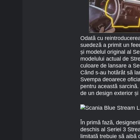
Odată cu reintroducere
suedeză a primit un feed
și modelul original al S
modelului actual de Strea
culoare de lansare a Seri
Când s-au hotărât să lan
Svempa deoarece oficiali
pentru această sarcină.
de un design exterior și 
În primă fază, designeri
deschis al Seriei 3 Stre
limitată trebuie să aibă