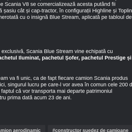
de Scania V8 se comercializează acesta putând fii
 șasiu cât și cap-tractor, în configurații Highline și Topli
merotată cu o insignă Blue Stream, aplicată pe tabloul de
ră exclusivă, Scania Blue Stream vine echipată cu
achetul Iluminat, pachetul Șofer, pachetul Prestige și
am va fi unic, ca de fapt fiecare camion Scania produs
ici, singurul lucru pe care-l vor avea în comun cele 200 
d faptul că vor transporta mai departe patrimoniul
tru prima dată acum 23 de ani.
amion aerodinamic
constructor suedez de camioane