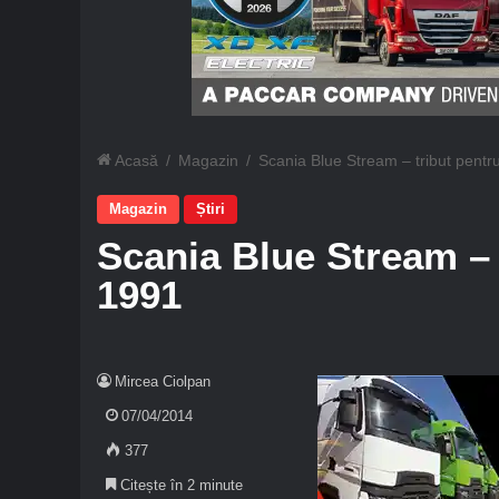
Acasă
/
Magazin
/
Scania Blue Stream – tribut pentr
Magazin
Știri
Scania Blue Stream – 
1991
Mircea Ciolpan
07/04/2014
377
Citește în 2 minute