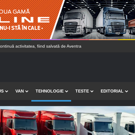
ercedes-Benz vor găsi mai ușor locuri de parcare
US
VAN
TEHNOLOGIE
TESTE
EDITORIAL