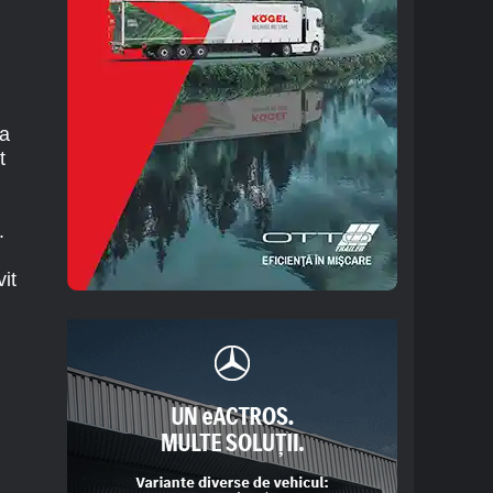
ia
t
.
it