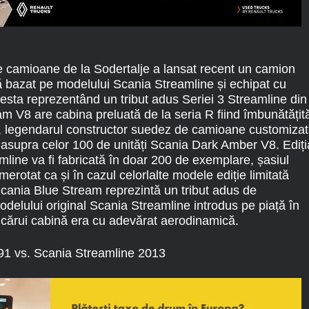
 camioane de la Sodertalje a lansat recent un camion
ră bazat pe modelului Scania Streamline și echipat cu
esta reprezentând un tribut adus Seriei 3 Streamline din
m V8 are cabina preluată de la seria R fiind îmbunătățit
legendarul constructor suedez de camioane customiza
i asupra celor 100 de unități Scania Dark Amber V8. Ediți
mline va fi fabricată în doar 200 de exemplare, șasiul
erotat ca și în cazul celorlalte modele ediție limitată
Scania Blue Stream reprezintă un tribut adus de
delului original Scania Streamline introdus pe piață în
cărui cabină era cu adevărat aerodinamică.