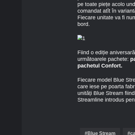
pe toate piețe acolo un
comandat atît în variantă
Fiecare unitate va fi nu
bord.
Fiind o ediție aniversa
următoarele pachete:
p
pachetul Confort.
Fiecare model Blue Stre
care iese pe poarta fabr
unități Blue Stream fiin
Streamline introdus pen
Blue Stream
c