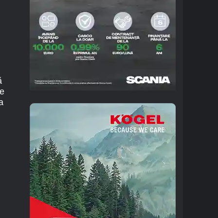
ă
te
a