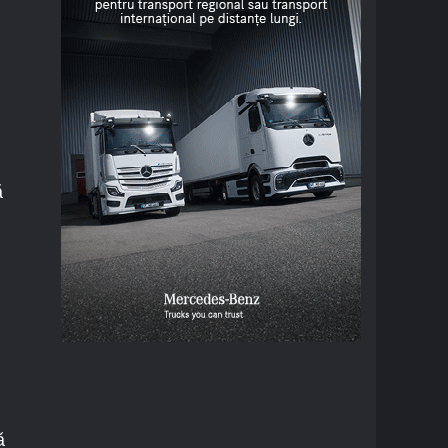
ă
n
ă