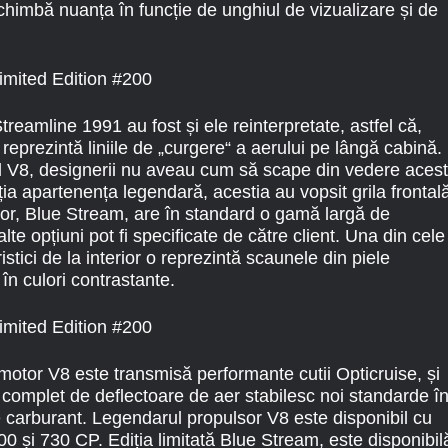
schimbă nuanța în funcție de unghiul de vizualizare și de
Streamline 1991 au fost și ele reinterpretate, astfel că,
 reprezintă liniile de „curgere“ a aerului pe lângă cabină.
 V8, designerii nu aveau cum să scape din vedere acest
ia apartenența legendară, acestia au vopsit grila frontal
rior, Blue Stream, are în standard o gamă largă de
alte opțiuni pot fi specificate de către client. Una din cele
stici de la interior o reprezintă scaunele din piele
 în culori contrastante.
motor V8 este transmisă performante cutii Opticruise, și
 complet de deflectoare de aer stabilesc noi standarde î
carburant. Legendarul propulsor V8 este disponibil cu
500 și 730 CP. Ediția limitată Blue Stream, este disponibil