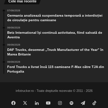
Cele mai recente
07/08/2026
Germania analizează suspendarea temporară a interdicției
de circulație pentru camioane
06/08/2026
Betz International își continuă activitatea, fiind salvată de
Aventra
06/08/2026
DAF Trucks, desemnat „Truck Manufacturer of the Year” în
Marea Britanie
06/08/2026
Ford Trucks a livrat încă 115 camioane F-Max către TJA din
Portugalia
infotrucker.ro - Toate drepturile rezervate © 2011 - 2026
Facebook
X
LinkedIn
YouTube
Instagram
Spotify
Telegram
TikTo