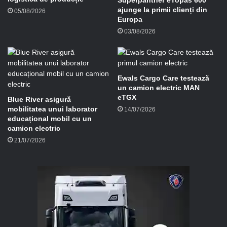
Superpanther eTopas 600
l
ajunge la primii clienți din
05/08/2026
Europa
03/08/2026
Ewals Cargo Care testează
un camion electric MAN
eTGX
Blue River asigură
mobilitatea unui laborator
14/07/2026
educațional mobil cu un
camion electric
21/07/2026