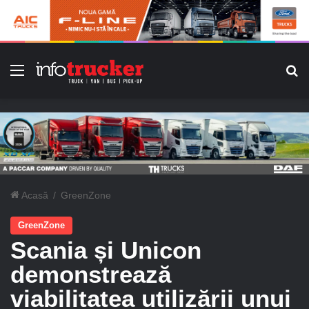
Meniu
C
Acasă
/
GreenZone
GreenZone
Scania și Unicon
demonstrează
viabilitatea utilizării unui