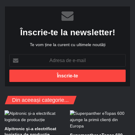
Înscrie-te la newsletter!
Te vom ține la curent cu ultimele noutăți
A
d
r
e
s
a
d
Din aceeași categorie...
e
e
-
m
a
Alpitronic și-a electrificat
i
logistica de producție